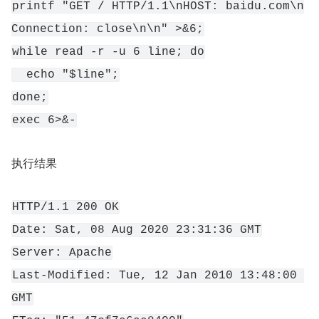
printf "GET / HTTP/1.1\nHOST: baidu.com\n
Connection: close\n\n" >&6;
while read -r -u 6 line; do
  echo "$line";
done;
exec 6>&-
执行结果
HTTP/1.1 200 OK
Date: Sat, 08 Aug 2020 23:31:36 GMT
Server: Apache
Last-Modified: Tue, 12 Jan 2010 13:48:00 
GMT