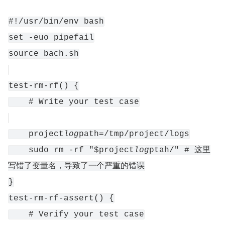
#!/usr/bin/env bash
set -euo pipefail
source bach.sh
test-rm-rf() {
    # Write your test case
    project
log
path=/tmp/project/logs
    sudo rm -rf "$project
log
ptah/" # 这里
写错了变量名，导致了一个严重的错误
}
test-rm-rf-assert() {
    # Verify your test case