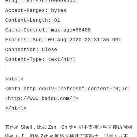
ETag: "51-47cf7e6ee8400"
Accept-Ranges: bytes
Content-Length: 81
Cache-Control: max-age=86400
Expires: Sun, 09 Aug 2020 23:31:36 GMT
Connection: Close
Content-Type: text/html
<html>
<meta http-equiv="refresh" content="0;url
=http://www.baidu.com/">
</html>
其他的 Shell，比如 Zsh、Sh 等可能不支持这种直接访问网
络的方式，但是 Zsh 的网络支持其实更强大，只是方式不