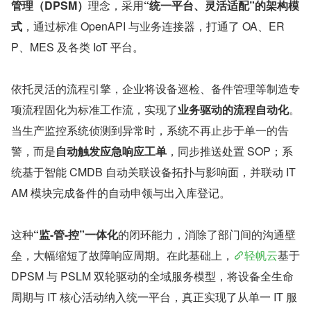
管理（DPSM）
理念，采用
“统一平台、灵活适配”的架构模
式
，通过标准 OpenAPI 与业务连接器，打通了 OA、ER
P、MES 及各类 IoT 平台。
依托灵活的流程引擎，企业将设备巡检、备件管理等制造专
项流程固化为标准工作流，实现了
业务驱动的流程自动化
。
当生产监控系统侦测到异常时，系统不再止步于单一的告
警，而是
自动触发应急响应工单
，同步推送处置 SOP；系
统基于智能 CMDB 自动关联设备拓扑与影响面，并联动 IT
AM 模块完成备件的自动申领与出入库登记。
这种
“监-管-控”一体化
的闭环能力，消除了部门间的沟通壁
垒，大幅缩短了故障响应周期。在此基础上，
轻帆云
基于 
DPSM 与 PSLM 双轮驱动的全域服务模型，将设备全生命
周期与 IT 核心活动纳入统一平台，真正实现了从单一 IT 服