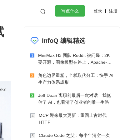
登录
注册

写点什么
试
效工作
数据库
Python
音视频
InfoQ 编辑精选
golang
微服务架构
flutter
MiniMax H3 团队 Reddit 被问爆：2K
1
要开源，图像模型在路上，Apache-2.0
也在考虑了
角色边界重塑，全栈取代分工：快手 AI
2
生产力体系成形
Jeff Dean 离职前最后一次对话：我低
3
估了 AI，也看清了创业者的唯一生路
MCP 迎来最大更新：重回上古时代
4
HTTP
Claude Code 之父：每半年清空一次
5