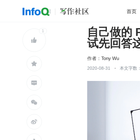
首页
自己做的 
移动开发
1
Java
开源
架构
O

试先回答
前端
AI
大数据
团队管理
查看更多

作者：
Tony Wu

2020-08-31
本文字数：


