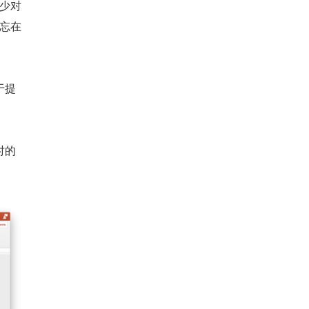
缺少对
题忘在
于提
时的