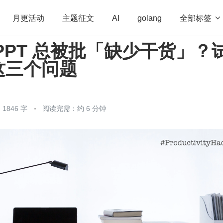
全部标签

月更活动
主题征文
AI
golang
PPT 总被批「缺少干货」？
penHarmony
算法
学习方法
Web3.0
高
这三个问题
程序员
运维
深度思考
低代码
redis
1846 字
阅读完需：约 6 分钟