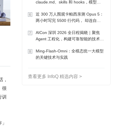
claude.md、skills 和 hooks，模型自
己会想办法
近 300 万人围观卡帕西亲测 Opus 5：
6
两小时写完 5500 行代码， 却连自己
写的游戏都玩不了
AICon 深圳 2026 全日程揭晓｜聚焦
7
Agent 工程化，构建可靠智能的技术路
径
Ming-Flash-Omni：全模态统一大模型
8
的关键技术与实践
查看更多 InfoQ 精选内容 >
话，
，很
行训
作」