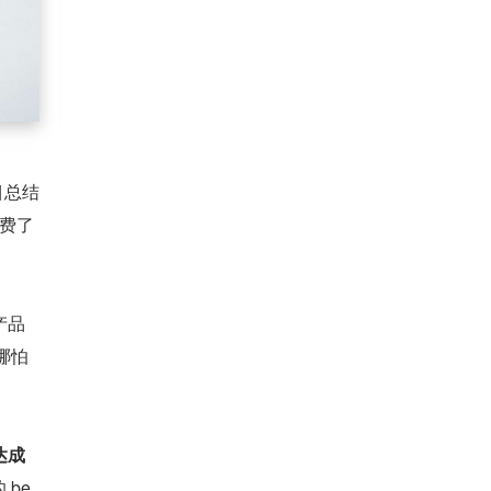
目总结
花费了
产品
哪怕
达成
be