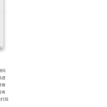
期问
贴进
导致
没有
话打回