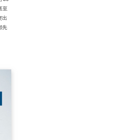
甚至
突出
都先