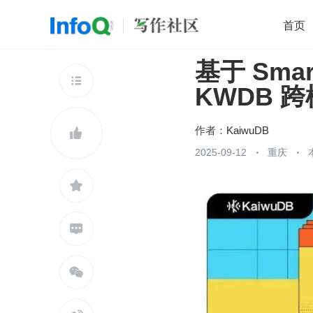
首页
基于 Smar
移动开发
Java
开源
架构
O

KWDB 
前端
AI
大数据
团队管理
查看更多

作者：
KaiwuDB

2025-09-12
重庆


