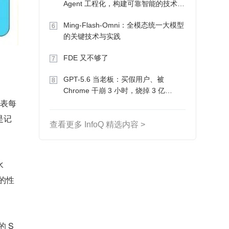
Agent 工程化，构建可靠智能的技术路
径
Ming-Flash-Omni：全模态统一大模型
6
的关键技术与实践
FDE 又不够了
7
GPT-5.6 当老板：买假用户、被
8
Chrome 干崩 3 小时，烧掉 3 亿
电表每
Token 收入却为 0
是记
查看更多 InfoQ 精选内容 >
水
的性
 S