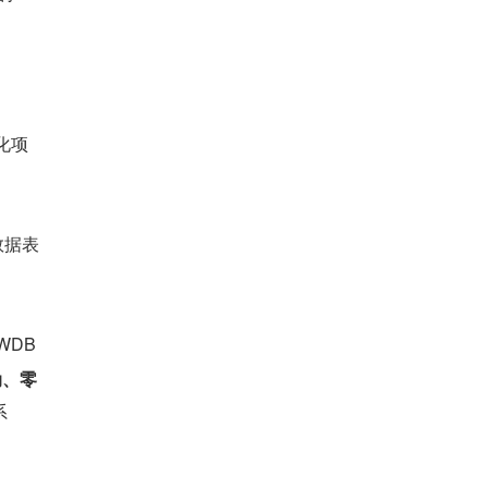
化项
数据表
DB 
动、零
系