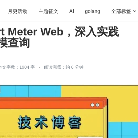
全部标签

月更活动
主题征文
AI
golang
t Meter Web，深入实践
penHarmony
算法
学习方法
Web3.0
高
跨模查询
程序员
运维
深度思考
低代码
redis
本文字数：1904 字
阅读完需：约 6 分钟