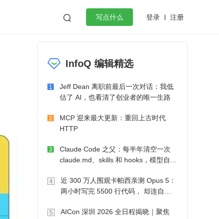
登录
注册

写点什么
效工作
数据库
Python
音视频
InfoQ 编辑精选
golang
微服务架构
flutter
Jeff Dean 离职前最后一次对话：我低
1
估了 AI，也看清了创业者的唯一生路
MCP 迎来最大更新：重回上古时代
2
HTTP
Claude Code 之父：每半年清空一次
3
claude.md、skills 和 hooks，模型自己
会想办法
近 300 万人围观卡帕西亲测 Opus 5：
4
两小时写完 5500 行代码， 却连自己
写的游戏都玩不了
AICon 深圳 2026 全日程揭晓｜聚焦
5