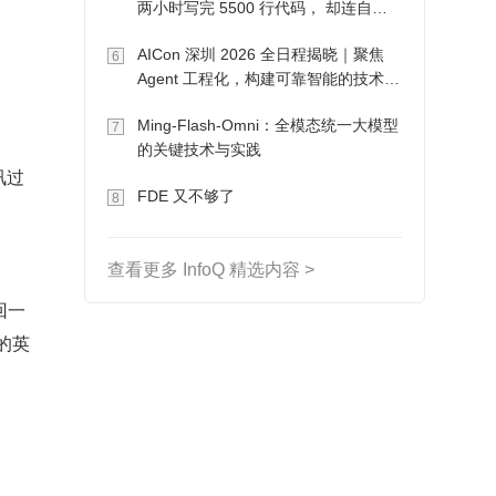
两小时写完 5500 行代码， 却连自己
写的游戏都玩不了
AICon 深圳 2026 全日程揭晓｜聚焦
6
Agent 工程化，构建可靠智能的技术路
径
Ming-Flash-Omni：全模态统一大模型
7
的关键技术与实践
讯过
FDE 又不够了
8
查看更多 InfoQ 精选内容 >
回一
码的英