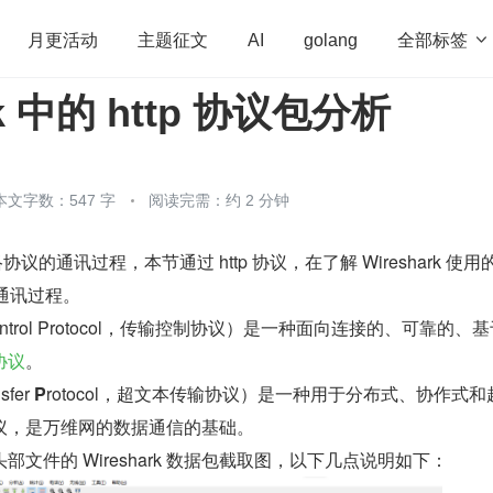
全部标签

月更活动
主题征文
AI
golang
rk 中的 http 协议包分析
penHarmony
算法
学习方法
Web3.0
高
程序员
运维
深度思考
低代码
redis
本文字数：547 字
阅读完需：约 2 分钟
网络协议的通讯过程，本节通过 http 协议，在了解 Wireshark 使用
的通讯过程。
n Control Protocol，传输控制协议）是一种面向连接的、可靠的、
协议
。
sfer 
P
rotocol，超文本传输协议）是一种用于分布式、协作式和
议，是万维网的数据通信的基础。
文件的 Wireshark 数据包截取图，以下几点说明如下：