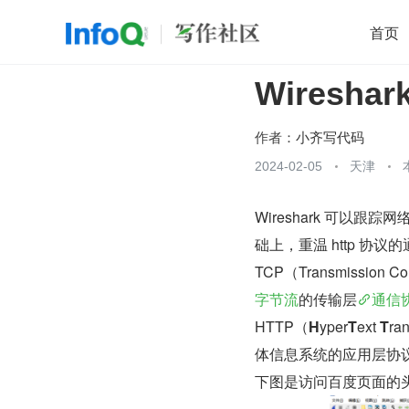
首页
Wiresha
移动开发
Java
开源
架构
O
前端
AI
大数据
团队管理
作者：
小齐写代码
查看更多
2024-02-05
天津

Wireshark 可以跟踪
础上，重温 http 协议
TCP（Transmissio
字节流
的传输层
通信
HTTP（
H
yper
T
ext 
T
ran
体信息系统的应用层协
下图是访问百度页面的头部