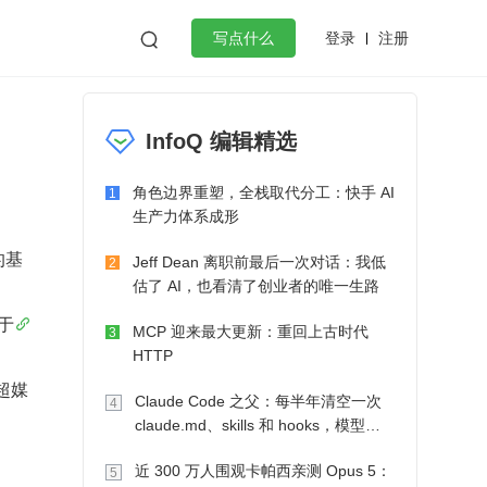
登录
注册

写点什么
效工作
数据库
Python
音视频
InfoQ 编辑精选
golang
微服务架构
flutter
角色边界重塑，全栈取代分工：快手 AI
1
生产力体系成形
的基
Jeff Dean 离职前最后一次对话：我低
2
估了 AI，也看清了创业者的唯一生路
基于
MCP 迎来最大更新：重回上古时代
3
HTTP
超媒
Claude Code 之父：每半年清空一次
4
claude.md、skills 和 hooks，模型自
己会想办法
近 300 万人围观卡帕西亲测 Opus 5：
5