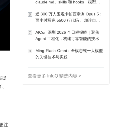
claude.md、skills 和 hooks，模型自
己会想办法
近 300 万人围观卡帕西亲测 Opus 5：
6
两小时写完 5500 行代码， 却连自己
写的游戏都玩不了
AICon 深圳 2026 全日程揭晓｜聚焦
7
Agent 工程化，构建可靠智能的技术路
径
Ming-Flash-Omni：全模态统一大模型
8
的关键技术与实践
查看更多 InfoQ 精选内容 >
案提
者、
。
 更注