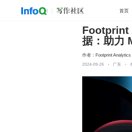
首页
Footprin
移动开发
Java
开源
架构
O
据：助力 
前端
AI
大数据
团队管理
查看更多

作者：
Footprint Analytics
2024-09-26
广东