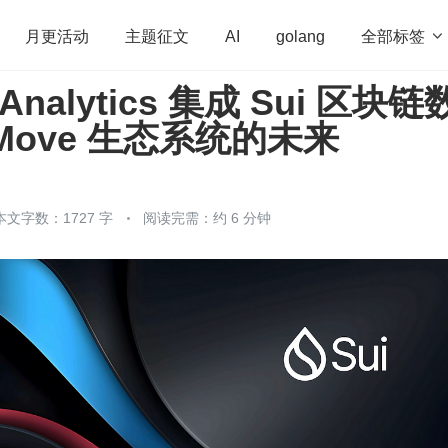
全部标签

月更活动
主题征文
AI
golang
t Analytics 集成 Sui 区块链
penHarmony
算法
学习方法
Web3.0
高
Move 生态系统的未来
程序员
运维
深度思考
低代码
redis
本文字数：1727 字
阅读完需：约 6 分钟