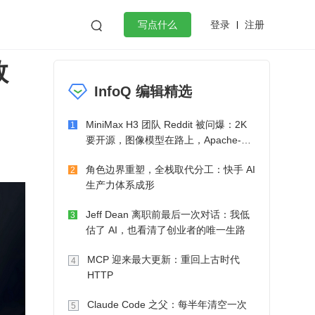
登录
注册

写点什么
数
效工作
数据库
Python
音视频
InfoQ 编辑精选
golang
微服务架构
flutter
MiniMax H3 团队 Reddit 被问爆：2K
1
要开源，图像模型在路上，Apache-2.0
也在考虑了
角色边界重塑，全栈取代分工：快手 AI
2
生产力体系成形
Jeff Dean 离职前最后一次对话：我低
3
估了 AI，也看清了创业者的唯一生路
MCP 迎来最大更新：重回上古时代
4
HTTP
Claude Code 之父：每半年清空一次
5