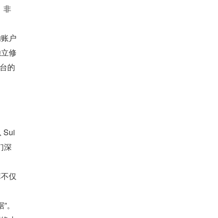
，非
的账户
独立修
平台的
ui 
们深
库不仅
据”。