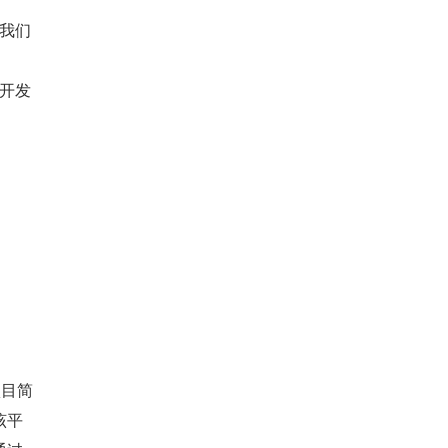
。我们
为开发
项目简
该平