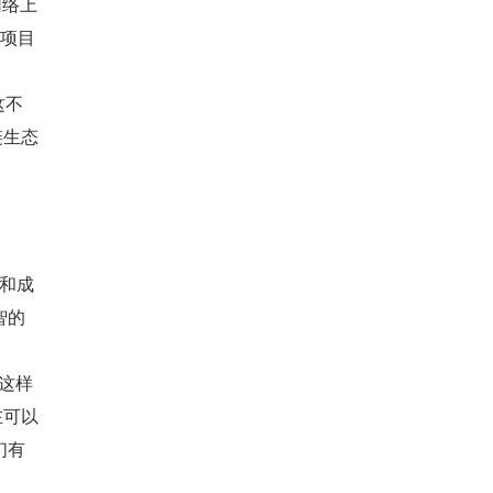
网络上
和项目
这不
块链生态
长和成
智的
 这样
在可以
们有