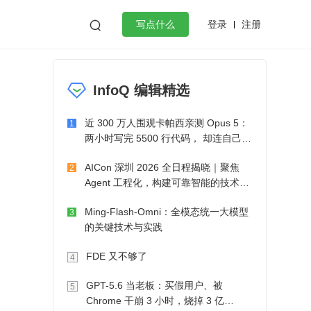
登录
注册

写点什么
效工作
数据库
Python
音视频
InfoQ 编辑精选
golang
微服务架构
flutter
近 300 万人围观卡帕西亲测 Opus 5：
1
两小时写完 5500 行代码， 却连自己写
的游戏都玩不了
AICon 深圳 2026 全日程揭晓｜聚焦
2
Agent 工程化，构建可靠智能的技术路
径
Ming-Flash-Omni：全模态统一大模型
3
的关键技术与实践
FDE 又不够了
4
GPT-5.6 当老板：买假用户、被
5
Chrome 干崩 3 小时，烧掉 3 亿