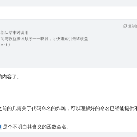
复制
集部队结束时调用
时间与收益按照顺序一一映射，可快速索引最终收益
her()
的内容了。
之前的几篇关于代码命名的炸鸡，可以理解好的命名已经能提供
 是个不明白其含义的函数命名。
d