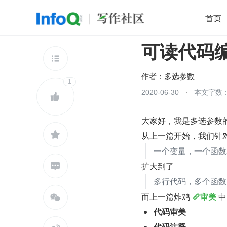
首页
可读代码编
移动开发
Java
开源
架构
O

前端
AI
大数据
团队管理
作者：
多选参数
1
查看更多
2020-06-30
本文字数：


大家好，我是多选参数的

从上一篇开始，我们针
一个变量，一个函数
扩大到了

多行代码，多个函数
而上一篇炸鸡 
审美
 

代码审美
代码注释