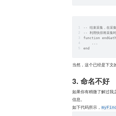
-- 结束采集，在采
-- 利用快排将采集
function endGat
    ...
end
当然，这个已经是下文
3. 命名不好
如果你有稍微了解过我
信息。
如下代码所示，
myFin