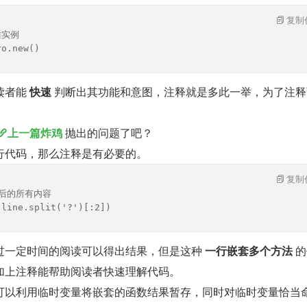
复制
雄实例
ro.new()
者能 
快速
 判断出其功能和意图，注释就是多此一举，为了注释
上一篇炸鸡
 抛出的问题了吧？
行代码，那么注释是有必要的。
复制
之后的所有内容
(line.split('?')[:2])
过一定时间的阅读可以得出结果，但是这种 
一行嵌套多个方法
 
加上注释能帮助阅读者快速理解代码。
可以利用临时变量将嵌套的函数结果暂存，同时对临时变量恰当