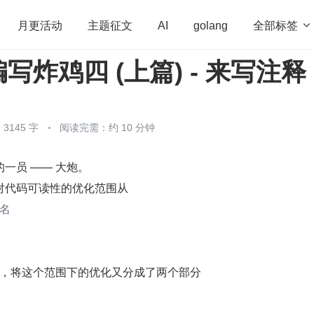
全部标签

月更活动
主题征文
AI
golang
写炸鸡四 (上篇) - 来写注释
penHarmony
算法
学习方法
Web3.0
高
程序员
运维
深度思考
低代码
redis
3145 字
阅读完需：约 10 分钟
一员 —— 大炮。
对代码可读性的优化范围从
名
中，将这个范围下的优化又分成了两个部分