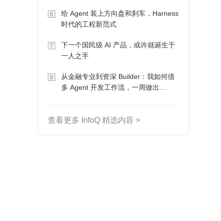
Token 收入却为 0
给 Agent 装上方向盘和刹车，Harness
6
时代的工程新范式
下一个国民级 AI 产品，或许就诞生于
7
一人之手
从金融专业到资深 Builder：我如何借
8
多 Agent 开发工作流，一周做出
MVP、一个月上线
查看更多 InfoQ 精选内容 >