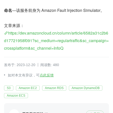
命名
—该服务前身为 Amazon Fault Injection Simulator。
文章来源：
https://dev.amazoncloud.cn/column/article/6582a31c2b6
d17721958f091?sc_medium=regulartraffic&sc_campaign=
crossplatform&sc_channel=InfoQ
发布于: 2023-12-20
阅读数: 480
如对本文有异议，可
点此反馈
S3
Amazon EC2
Amazon RDS
Amazon DynamoDB
Amazon ECS