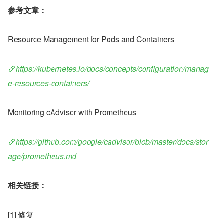
参考文章：
Resource Management for Pods and Containers
https://kubernetes.io/docs/concepts/configuration/manag
e-resources-containers/
Monitoring cAdvisor with Prometheus
https://github.com/google/cadvisor/blob/master/docs/stor
age/prometheus.md
相关链接：
[1] 修复