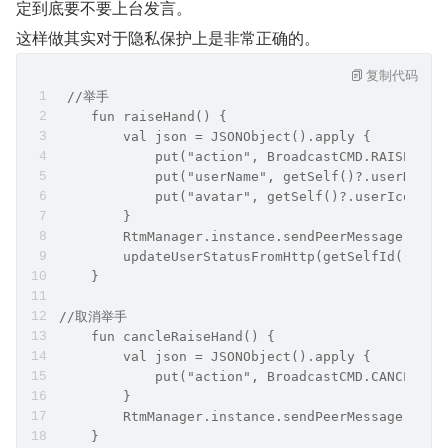
定到底要不要上台发言。
这样做其实对于隐私保护上是非常正确的。
复制代码
 //举手
    fun raiseHand() {
        val json = JSONObject().apply {
            put("action", BroadcastCMD.RAISE_HAN
            put("userName", getSelf()?.userName)
            put("avatar", getSelf()?.userIcon)
        }
        RtmManager.instance.sendPeerMessage(chan
        updateUserStatusFromHttp(getSelfId(), 1)
    }
//取消举手
    fun cancleRaiseHand() {
        val json = JSONObject().apply {
            put("action", BroadcastCMD.CANCLE_RA
        }
        RtmManager.instance.sendPeerMessage(chan
    }