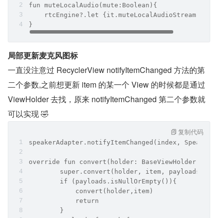
fun muteLocalAudio(mute:Boolean){
    rtcEngine?.let {it.muteLocalAudioStream(mute
}
局部更新麦克风图标
一直没注意过 RecyclerView notifyItemChanged 方法的第
二个参数,之前想更新 item 的某一个 View 的时候都是通过 
ViewHolder 去找，原来 notifyItemChanged 第二个参数就
可以实现 🤣
复制代码
speakerAdapter.notifyItemChanged(index, SpeakerP
override fun convert(holder: BaseViewHolder, ite
        super.convert(holder, item, payloads)
        if (payloads.isNullOrEmpty()){
            convert(holder,item)
            return
        }