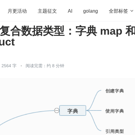
全部标签

月更活动
主题征文
AI
golang
｜复合数据类型：字典 map 
penHarmony
算法
学习方法
Web3.0
高
uct
程序员
运维
深度思考
低代码
redis
2564 字
阅读完需：约 8 分钟