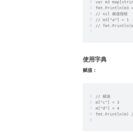
var m3 map[stri
fmt.Println(m3 
// nil 赋值报错
// m3["a"] = 1
// fmt.Println(
使用字典
赋值：
// 赋值
m["c"] = 3
m["d"] = 4
fmt.Println(m) 