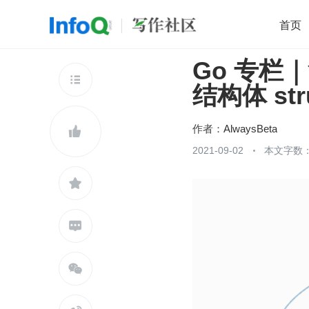
首页
Go 专栏
移动开发
Java
开源
架构
O

结构体 str
前端
AI
大数据
团队管理
查看更多

作者：
AlwaysBeta

2021-09-02
本文字数：


