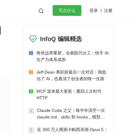
登录
注册

写点什么
和
效工作
数据库
Python
音视频
InfoQ 编辑精选
golang
微服务架构
flutter
角色边界重塑，全栈取代分工：快手 AI
1
生产力体系成形
Jeff Dean 离职前最后一次对话：我低
2
估了 AI，也看清了创业者的唯一生路
MCP 迎来最大更新：重回上古时代
3
HTTP
Claude Code 之父：每半年清空一次
4
claude.md、skills 和 hooks，模型自
己会想办法
近 300 万人围观卡帕西亲测 Opus 5：
5