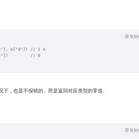
复制
a"], m["d"]) // 1 4
k"])         // 0
的情况下，也是不报错的。而是返回对应类型的零值。
复制