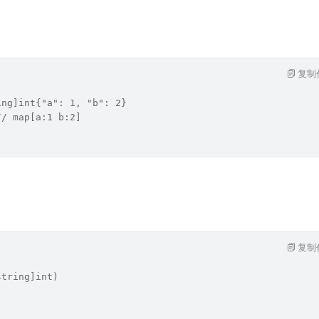
复制
ing]int{"a": 1, "b": 2}
// map[a:1 b:2]
复制
string]int)