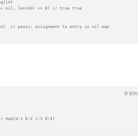
ng]int
== nil, len(m3) == 0) // true true
m3)  // panic: assignment to entry in nil map
复制
// map[a:1 b:2 c:3 d:4]