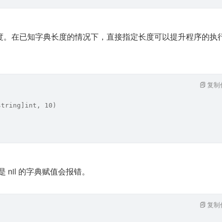
度。在已知字典长度的情况下，直接指定长度可以提升程序的执
复制
string]int, 10)
是 nil 的字典赋值会报错。
复制