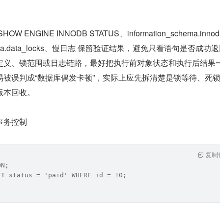
NGINE INNODB STATUS、information_schema.innodb
schema.data_locks、慢日志 保留验证结果，避免只看语句是否成功
定义、锁范围或日志链路，最好把执行前对象状态和执行后结果
易被误判成“数据库偶发卡顿”，实际上应先拆清楚是锁等待、死
版本回收。
事务控制
复制
ON;
ET status = 'paid' WHERE id = 10;