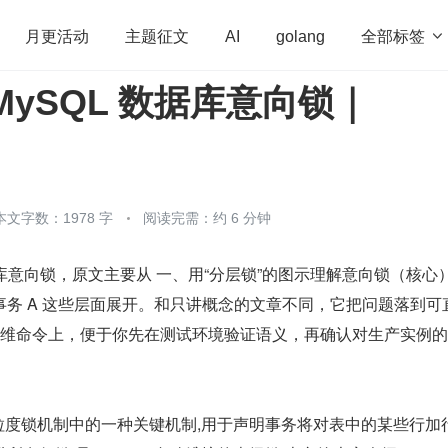
全部标签

月更活动
主题征文
AI
golang
MySQL 数据库意向锁｜
penHarmony
算法
学习方法
Web3.0
高
程序员
运维
深度思考
低代码
redis
本文字数：1978 字
阅读完需：约 6 分钟
数据库意向锁，原文主要从 一、用“分层锁”的图示理解意向锁（核心
务 A 这些层面展开。和只讲概念的文章不同，它把问题落到可
 或运维命令上，便于你先在测试环境验证语义，再确认对生产实例
的多粒度锁机制中的一种关键机制,用于声明事务将对表中的某些行加