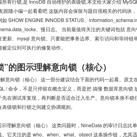
有行锁,是 InnoDB 自动维护的表级锁,本文给大家介绍 MySQL
朋友跟随小编一起看看吧 这版内容会保留与题目强相关的代码块
W ENGINE INNODB STATUS、information_schema.i
ce_schema.data_locks、慢日志。 当前最值得关注的关键词包括 意
更新、mysql 意向锁。只要能把事务边界、索引访问和等待链
能被定位到可执行的修复动作。
锁”的图示理解意向锁（核心）
理解意向锁（核心） 这一部分建议结合下面的代码一起看。原文
QL / 命令，不是只停留在概念定义，而是把 搞懂 数据库意向锁 
于先在测试库复现，再判断是否适合迁入生产。意向锁本身不锁
在表级锁和行锁之间建立协调规则。
图示理解意向锁（核心） 这类问题时，NineData 的审计日志比
关注的是 who、when、what、object 这条操作链，尤其