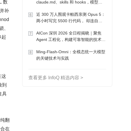
 数
claude.md、skills 和 hooks，模型自
己会想办法
，并补
近 300 万人围观卡帕西亲测 Opus 5：
6
nnod
两小时写完 5500 行代码， 却连自己
向锁、
写的游戏都玩不了
AICon 深圳 2026 全日程揭晓｜聚焦
7
串起
Agent 工程化，构建可靠智能的技术路
径
Ming-Flash-Omni：全模态统一大模型
8
的关键技术与实践
在这
查看更多 InfoQ 精选内容 >
放到
住具
单纯翻
适合在