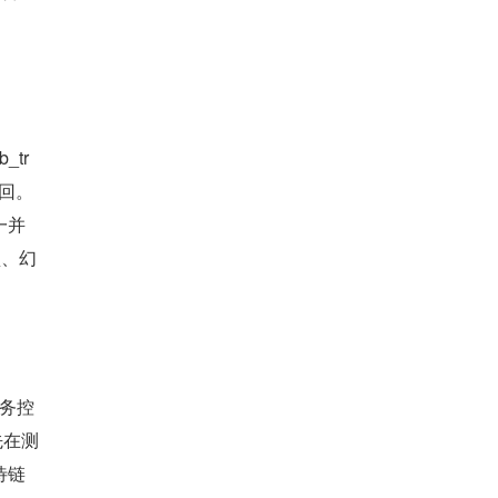
_tr
返回。
一并
锁、幻
事务控
先在测
待链