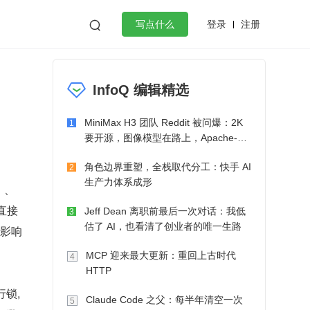
登录
注册

写点什么
效工作
数据库
Python
音视频
InfoQ 编辑精选
golang
微服务架构
flutter
MiniMax H3 团队 Reddit 被问爆：2K
1
要开源，图像模型在路上，Apache-2.0
也在考虑了
角色边界重塑，全栈取代分工：快手 AI
2
生产力体系成形
）、
直接
Jeff Dean 离职前最后一次对话：我低
3
估了 AI，也看清了创业者的唯一生路
的影响
MCP 迎来最大更新：重回上古时代
4
HTTP
行锁,
Claude Code 之父：每半年清空一次
5