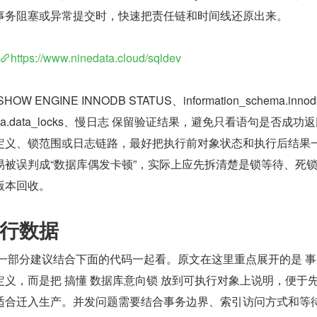
事务阻塞或异常提交时，快速把责任链和时间线还原出来。
https://www.ninedata.cloud/sqldev
NGINE INNODB STATUS、information_schema.innodb
schema.data_locks、慢日志 保留验证结果，避免只看语句是否成功
定义、锁范围或日志链路，最好把执行前对象状态和执行后结果
易被误判成“数据库偶发卡顿”，实际上应先拆清楚是锁等待、死
版本回收。
行数据
这一部分建议结合下面的代码一起看。原文在这里重点展开的是 
义，而是把 搞懂 数据库意向锁 放到可执行对象上说明，便于
适合迁入生产。并发问题需要结合事务边界、索引访问方式和等