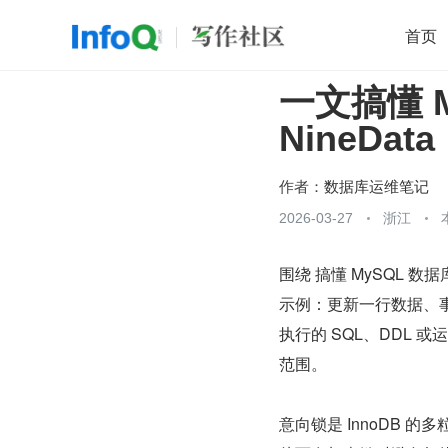
首页
一文搞懂 
移动开发
Java
开源
架构
O
NineData
前端
AI
大数据
团队管理
查看更多

作者：
数据库运维笔记
2026-03-27
浙江
围绕 搞懂 MySQL 
示例：更新一行数据、事
执行的 SQL、DDL
范围。
意向锁是 InnoDB 