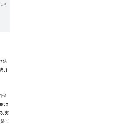
代码
做结
或并
如保
tio
。并发类
还是长