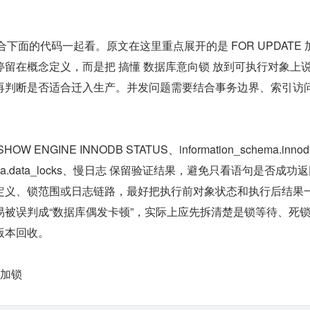
合下面的代码一起看。原文在这里重点展开的是 FOR UPDATE 
留在概念定义，而是把 搞懂 数据库意向锁 放到可执行对象上
再判断是否适合迁入生产。并发问题需要结合事务边界、索引访
NGINE INNODB STATUS、information_schema.innodb
schema.data_locks、慢日志 保留验证结果，避免只看语句是否成功
定义、锁范围或日志链路，最好把执行前对象状态和执行后结果
易被误判成“数据库偶发卡顿”，实际上应先拆清楚是锁等待、死
版本回收。
 加锁