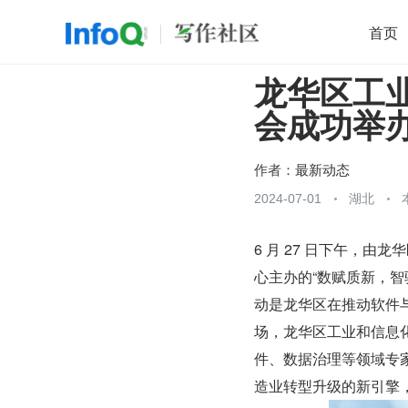
首页
龙华区工
移动开发
Java
开源
架构
O
会成功举
前端
AI
大数据
团队管理
查看更多

作者：
最新动态
2024-07-01
湖北
6 月 27 日下午，
心主办的“数赋质新，
动是龙华区在推动软件
场，龙华区工业和信息
件、数据治理等领域专
造业转型升级的新引擎