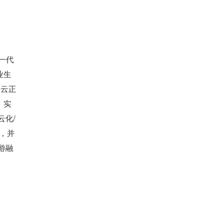
一代
业生
件云正
，实
云化/
，并
游融