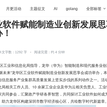
全部标签

月更活动
主题征文
AI
golang
业软件赋能制造业创新发展思
penHarmony
算法
学习方法
Web3.0
高
办！
程序员
运维
深度思考
低代码
redis
本文字数：1292 字
阅读完需：约 4 分钟
由龙华区工业和信息化局指导，龙华（华为）智能制造和现代服务业
智驱未来”龙华区工业软件赋能制造业创新发展思享会成功举办，
与信息服务产业集群高质量发展上坚实步伐的系列动作之一。活
化局相关工作人员、10 余家工业企业及华为云相关负责人、工业
家共同参会，汇聚政产学研各界智慧，共同探讨工业软件如何成
，助力龙华区构建深圳市数字经济核心区，共绘数字时代新篇章