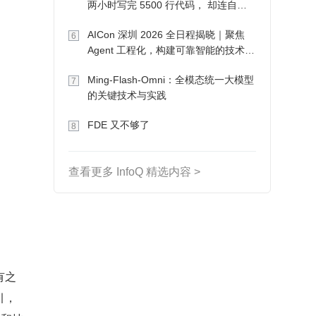
两小时写完 5500 行代码， 却连自己
写的游戏都玩不了
AICon 深圳 2026 全日程揭晓｜聚焦
6
Agent 工程化，构建可靠智能的技术路
径
Ming-Flash-Omni：全模态统一大模型
7
的关键技术与实践
FDE 又不够了
8
查看更多 InfoQ 精选内容 >
有之
引，