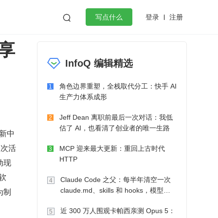
登录
注册

写点什么
享
效工作
数据库
Python
音视频
InfoQ 编辑精选
golang
微服务架构
flutter
角色边界重塑，全栈取代分工：快手 AI
1
生产力体系成形
Jeff Dean 离职前最后一次对话：我低
2
估了 AI，也看清了创业者的唯一生路
创新中
本次活
MCP 迎来最大更新：重回上古时代
3
HTTP
动现
软
Claude Code 之父：每半年清空一次
4
为制
claude.md、skills 和 hooks，模型自
己会想办法
。
近 300 万人围观卡帕西亲测 Opus 5：
5