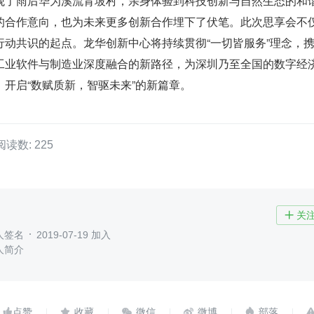
观了雨后华为溪流背坡村，亲身体验到科技创新与自然生态的和
的合作意向，也为未来更多创新合作埋下了伏笔。此次思享会不
行动共识的起点。龙华创新中心将持续贯彻“一切皆服务”理念，
工业软件与制造业深度融合的新路径，为深圳乃至全国的数字经
开启“数赋质新，智驱未来”的新篇章。
阅读数: 225
关

人签名
2019-07-19 加入
人简介




