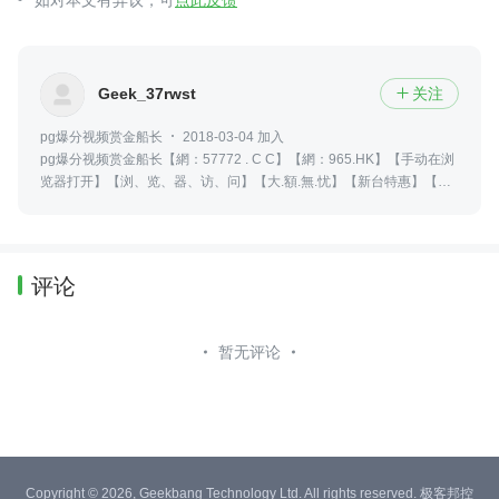
Geek_37rwst
关注

pg爆分视频赏金船长
2018-03-04 加入
pg爆分视频赏金船长【網：57772 . C C】【網：965.HK】【手动在浏
览器打开】【浏、览、器、访、问】【大.額.無.忧】【新台特惠】【全
新体验】【大额无忧】没有那么多天赋异禀，优秀的人总是努力的翻山
越岭,要么不做，要做就做第一！如果没有天赋那就一直重复没有那么多
的天赋异禀优秀的人总是在努力的翻山越岭 你只管埋头努力时间会给你
惊喜加油！
评论
暂无评论
Copyright © 2026, Geekbang Technology Ltd. All rights reserved. 极客邦控