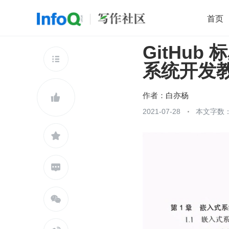
首页
GitHub 
移动开发
Java
开源
架构
O

系统开发教
前端
AI
大数据
团队管理
查看更多

作者：
白亦杨

2021-07-28
本文字数：


