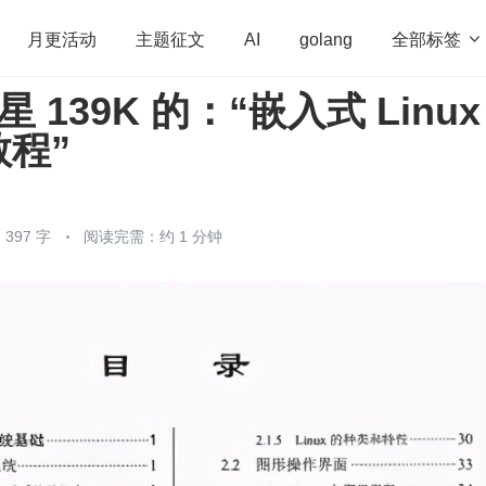
全部标签

月更活动
主题征文
AI
golang
标星 139K 的：“嵌入式 Linux
penHarmony
算法
学习方法
Web3.0
高
程”
程序员
运维
深度思考
低代码
redis
397 字
阅读完需：约 1 分钟