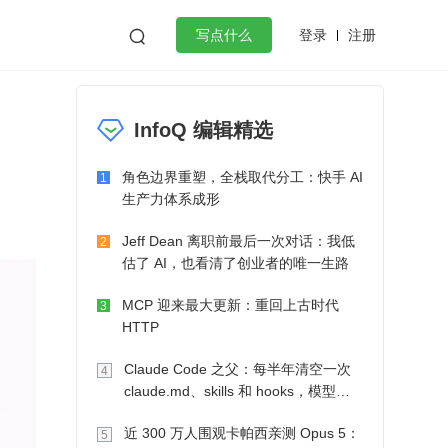
登录
注册

写点什么
效工作
数据库
Python
音视频
InfoQ 编辑精选
golang
微服务架构
flutter
角色边界重塑，全栈取代分工：快手 AI
1
生产力体系成形
Jeff Dean 离职前最后一次对话：我低
2
估了 AI，也看清了创业者的唯一生路
MCP 迎来最大更新：重回上古时代
3
HTTP
Claude Code 之父：每半年清空一次
4
claude.md、skills 和 hooks，模型自
己会想办法
近 300 万人围观卡帕西亲测 Opus 5：
5