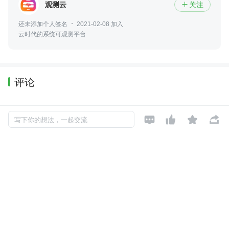
观测云
关注

还未添加个人签名
2021-02-08 加入
云时代的系统可观测平台
评论
暂无评论




写下你的想法，一起交流
Copyright © 2026, Geekbang Technology Ltd. All rights reserved. 极客邦控
股（北京）有限公司
京 ICP 备 16027448 号 - 5
产品资质
京公网安备 11010502039052号