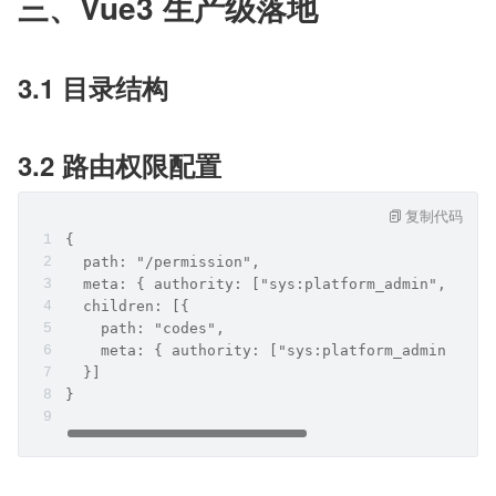
三、Vue3 生产级落地
3.1 目录结构
3.2 路由权限配置
复制代码
{
  path: "/permission",
  meta: { authority: ["sys:platform_admin", "sys
  children: [{
    path: "codes",
    meta: { authority: ["sys:platform_admin"] }
  }]
}