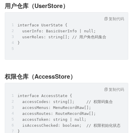
用户仓库（UserStore）
复制代码
interface UserState {
  userInfo: BasicUserInfo | null;
  userRoles: string[]; // 用户角色码集合
}
权限仓库（AccessStore）
复制代码
interface AccessState {
  accessCodes: string[];     // 权限码集合
  accessMenus: MenuRecordRaw[];
  accessRoutes: RouteRecordRaw[];
  accessToken: string | null;
  isAccessChecked: boolean;  // 权限初始化状态
}