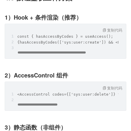
1）Hook + 条件渲染（推荐）
复制代码
const { hasAccessByCodes } = useAccess();
{hasAccessByCodes(['sys:user:create']) && <Butt
2）AccessControl 组件
复制代码
<AccessControl codes={['sys:user:delete']} fall
3）静态函数（非组件）