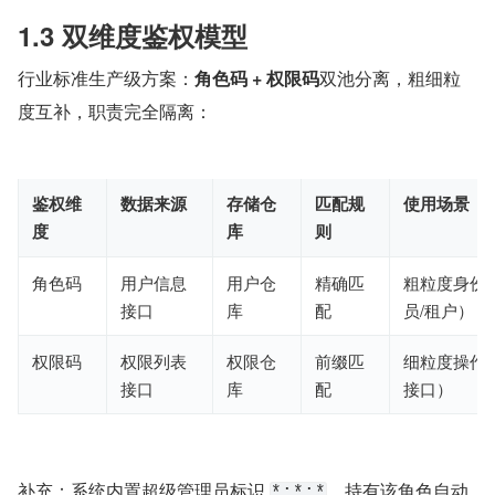
1.3 双维度鉴权模型
行业标准生产级方案：
角色码 + 权限码
双池分离，粗细粒
度互补，职责完全隔离：
鉴权维
数据来源
存储仓
匹配规
使用场景
度
库
则
角色码
用户信息
用户仓
精确匹
粗粒度身份
接口
库
配
员/租户）
权限码
权限列表
权限仓
前缀匹
细粒度操作
接口
库
配
接口）
补充：系统内置超级管理员标识 
，持有该角色自动
*:*:*