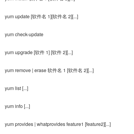
yum update [软件名 1][软件名 2][...]
yum check-update
yum upgrade [软件 1] [软件 2][...]
yum remove | erase 软件名 1 [软件名 2][...]
yum list [...]
yum info [...]
yum provides | whatprovides feature1 [feature2][...]