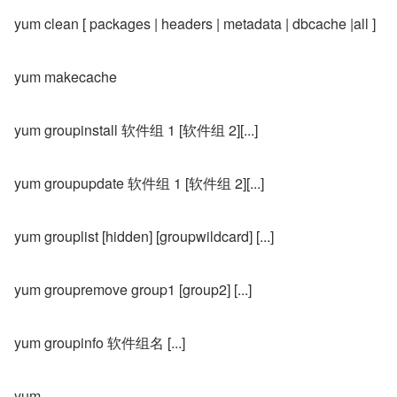
yum clean [ packages | headers | metadata | dbcache |all ]
yum makecache
yum groupinstall 软件组 1 [软件组 2][...]
yum groupupdate 软件组 1 [软件组 2][...]
yum grouplist [hidden] [groupwildcard] [...]
yum groupremove group1 [group2] [...]
yum groupinfo 软件组名 [...]
yum