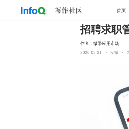
首页
招聘求职
移动开发
Java
开源
架构
O
前端
AI
大数据
团队管理
作者：
微擎应用市场
查看更多
2026-03-31
安徽
