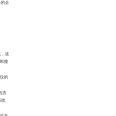
务的企
式，这
和搜
仪的
包含
系统
可无