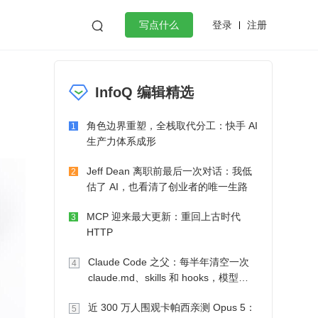
登录
注册

写点什么
效工作
数据库
Python
音视频
InfoQ 编辑精选
golang
微服务架构
flutter
角色边界重塑，全栈取代分工：快手 AI
1
生产力体系成形
Jeff Dean 离职前最后一次对话：我低
2
估了 AI，也看清了创业者的唯一生路
MCP 迎来最大更新：重回上古时代
3
HTTP
Claude Code 之父：每半年清空一次
4
claude.md、skills 和 hooks，模型自
己会想办法
近 300 万人围观卡帕西亲测 Opus 5：
5