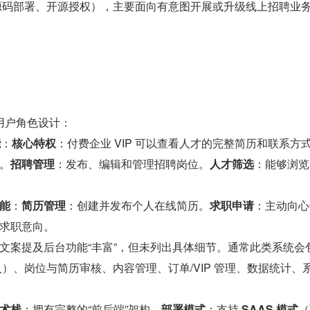
、源码部署、开源授权），主要面向有意图开展或升级线上招聘业
用户角色设计：
能
：
核心特权
：付费企业 VIP 可以查看人才的完整简历和联系方
。
招聘管理
：发布、编辑和管理招聘岗位。
人才筛选
：能够浏览
能
：
简历管理
：创建并发布个人在线简历。
求职申请
：主动向心
求职意向。
文案提及后台功能“丰富”，但未列出具体细节。通常此类系统会
人）、岗位与简历审核、内容管理、订单/VIP 管理、数据统计、
术栈
：拥有完整的“前后端”架构。
部署模式
：支持 
SAAS 模式
（