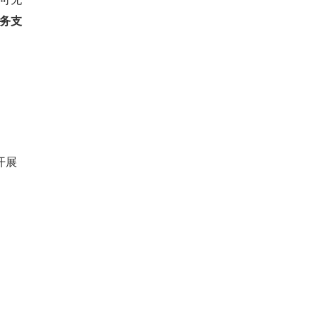
务支
展 
。