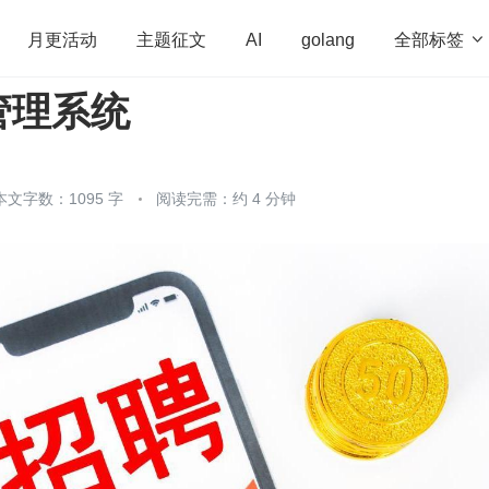
全部标签

月更活动
主题征文
AI
golang
管理系统
penHarmony
算法
学习方法
Web3.0
高
程序员
运维
深度思考
低代码
redis
本文字数：1095 字
阅读完需：约 4 分钟