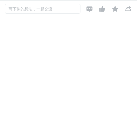
不多说，这张图是我花费 3 个月时间自己一点一点搜集素




写下你的想法，一起交流
材，看了无数的资料才做出来的，现在在这里分享给大家，
希望对大家有所帮助。在今年互联网寒冬下，
靠着这份脑图
和 330 页的 PDF 资料
成功拿下了阿里的 OFFer。
Android 思维导图