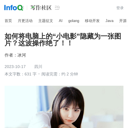

登录
首页
月更活动
主题征文
AI
golang
移动开发
Java
开源
如何将电脑上的“小电影”隐藏为一张图
片？这波操作绝了！！
作者：
冰河
2023-10-17
四川
本文字数：631 字
阅读完需：约 2 分钟