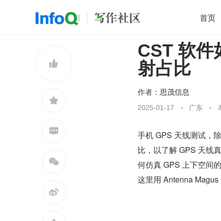
首页
CST 软
移动开发
Java
开源
架构
O

射占比
前端
AI
大数据
团队管理
查看更多

作者：
思茂信息

2025-01-17
广东

手机 GPS 天线测试
比，以了解 GPS 天线

何仿真 GPS 上下空间
这里用 Antenna M
