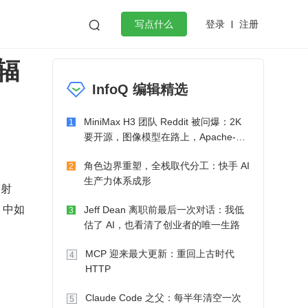
登录
注册

写点什么
辐
效工作
数据库
Python
音视频
InfoQ 编辑精选
golang
微服务架构
flutter
MiniMax H3 团队 Reddit 被问爆：2K
1
要开源，图像模型在路上，Apache-2.0
也在考虑了
角色边界重塑，全栈取代分工：快手 AI
2
生产力体系成形
辐射
 中如
Jeff Dean 离职前最后一次对话：我低
3
估了 AI，也看清了创业者的唯一生路
MCP 迎来最大更新：重回上古时代
4
HTTP
Claude Code 之父：每半年清空一次
5