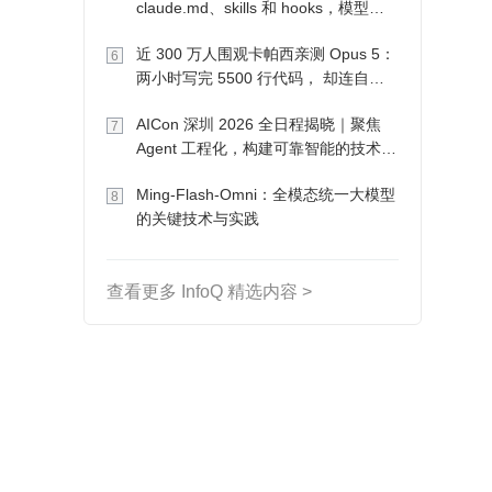
claude.md、skills 和 hooks，模型自
己会想办法
近 300 万人围观卡帕西亲测 Opus 5：
6
两小时写完 5500 行代码， 却连自己
写的游戏都玩不了
AICon 深圳 2026 全日程揭晓｜聚焦
7
Agent 工程化，构建可靠智能的技术路
径
Ming-Flash-Omni：全模态统一大模型
8
的关键技术与实践
查看更多 InfoQ 精选内容 >