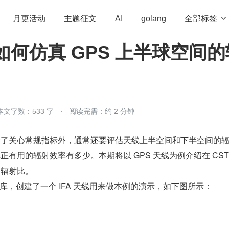
全部标签

月更活动
主题征文
AI
golang
件如何仿真 GPS 上半球空间的
penHarmony
算法
学习方法
Web3.0
高
程序员
运维
深度思考
低代码
redis
本文字数：533 字
阅读完需：约 2 分钟
，除了关心常规指标外，通常还要评估天线上半空间和下半空间的
真正有用的辐射效率有多少。本期将以 GPS 天线为例介绍在 CST
的辐射比。
agus 库，创建了一个 IFA 天线用来做本例的演示，如下图所示：