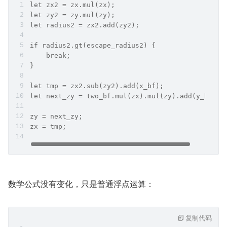
let zx2 = zx.mul(zx);
let zy2 = zy.mul(zy);
let radius2 = zx2.add(zy2);
if radius2.gt(escape_radius2) {
    break;
}
let tmp = zx2.sub(zy2).add(x_bf);
let next_zy = two_bf.mul(zx).mul(zy).add(y_bf);
zy = next_zy;
zx = tmp;
数学公式没有变化，只是普通浮点运算：
复制代码