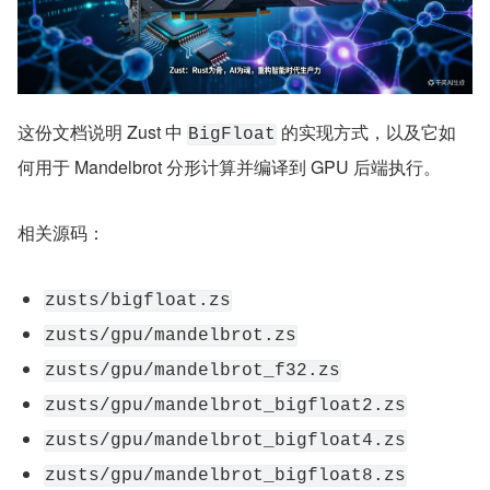
这份文档说明 Zust 中 
 的实现方式，以及它如
BigFloat
何用于 Mandelbrot 分形计算并编译到 GPU 后端执行。
相关源码：
zusts/bigfloat.zs
zusts/gpu/mandelbrot.zs
zusts/gpu/mandelbrot_f32.zs
zusts/gpu/mandelbrot_bigfloat2.zs
zusts/gpu/mandelbrot_bigfloat4.zs
zusts/gpu/mandelbrot_bigfloat8.zs