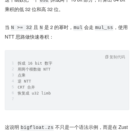
u32
乘积的低 32 位和高 32 位。
当 
 且 
 是 2 的幂时，
 会走 
，使用 
N >= 32
N
mul
mul_ss
NTT 思路做快速卷积：
复制代码
拆成 16 bit 数字
用两个模数做 NTT
点乘
逆 NTT
CRT 合并
恢复成 u32 limb
这说明 
 不只是一个语法示例，而是在 Zust 
bigfloat.zs