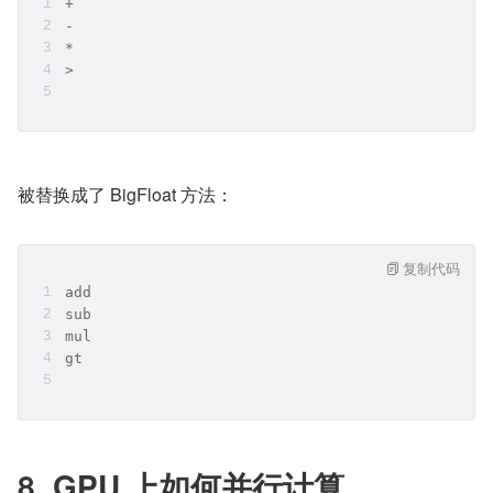
+
-
*
>
被替换成了 BigFloat 方法：
复制代码
add
sub
mul
gt
8. GPU 上如何并行计算