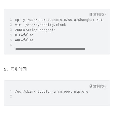
复制代码
cp -y /usr/share/zoneinfo/Asia/Shanghai /etc/loc
vim  /etc/sysconfig/clock
ZONE="Asia/Shanghai"
UTC=false
ARC=false
2、同步时间
复制代码
/usr/sbin/ntpdate -u cn.pool.ntp.org