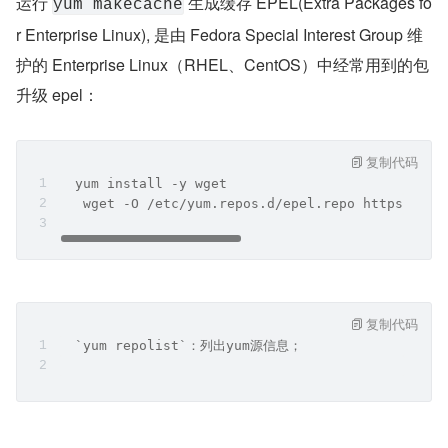
运行 
 生成缓存 EPEL(Extra Packages fo
yum makecache
r Enterprise Linux), 是由 Fedora Special Interest Group 维
护的 Enterprise Linux（RHEL、CentOS）中经常用到的包
升级 epel：
复制代码
  yum install -y wget  
   wget -O /etc/yum.repos.d/epel.repo https://mi
复制代码
  `yum repolist`：列出yum源信息；