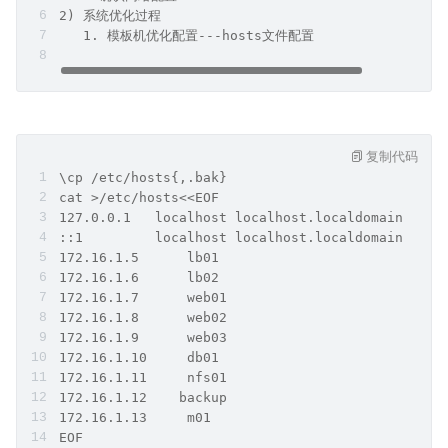
2) 系统优化过程
   1. 模板机优化配置---hosts文件配置
复制代码
\cp /etc/hosts{,.bak}
cat >/etc/hosts<<EOF
127.0.0.1   localhost localhost.localdomain loca
::1         localhost localhost.localdomain loca
172.16.1.5      lb01
172.16.1.6      lb02
172.16.1.7      web01
172.16.1.8      web02
172.16.1.9      web03
172.16.1.10     db01 
172.16.1.11     nfs01
172.16.1.12    backup
172.16.1.13     m01
EOF