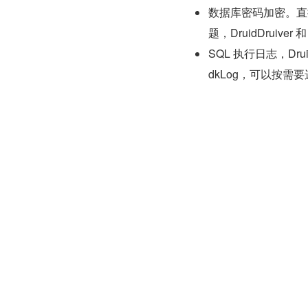
数据库密码加密。直
题，DruidDruiver 和
SQL 执行日志，Druid
dkLog，可以按需要
扩展 JDBC，如果你要
方便编写 JDBC 
Spring  Boot
阿里也未 Druid 提供了 S
Druid Spring Bo
池和监控。