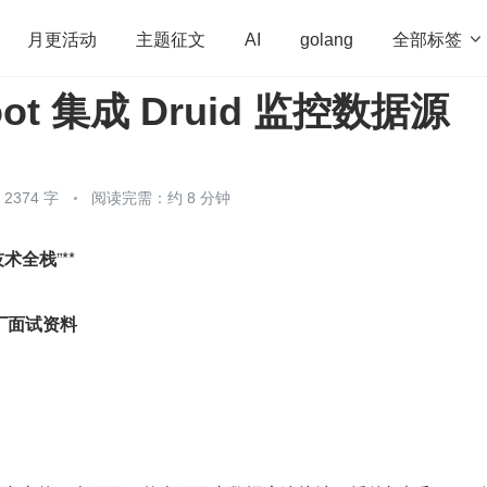
全部标签

月更活动
主题征文
AI
golang
Boot 集成 Druid 监控数据源
penHarmony
算法
学习方法
Web3.0
高
程序员
运维
深度思考
低代码
redis
374 字
阅读完需：约 8 分钟
端技术全栈
”**
厂面试资料