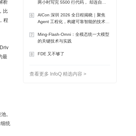
解析
两小时写完 5500 行代码， 却连自己
写的游戏都玩不了
，比
AICon 深圳 2026 全日程揭晓｜聚焦
6
等，程
Agent 工程化，构建可靠智能的技术路
径
Ming-Flash-Omni：全模态统一大模型
7
的关键技术与实践
riv
FDE 又不够了
8
做的最
查看更多 InfoQ 精选内容 >
接池。
详细统