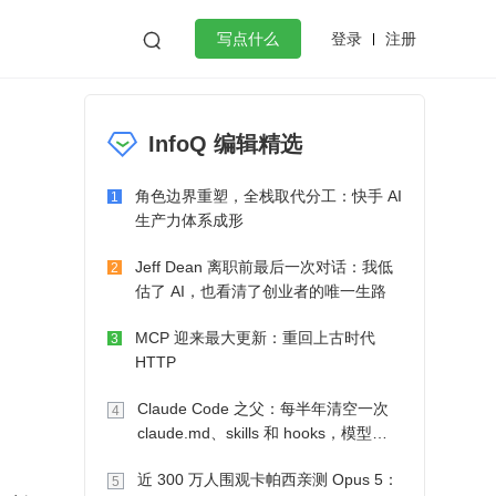
登录
注册

写点什么
效工作
数据库
Python
音视频
InfoQ 编辑精选
golang
微服务架构
flutter
角色边界重塑，全栈取代分工：快手 AI
1
生产力体系成形
Jeff Dean 离职前最后一次对话：我低
2
估了 AI，也看清了创业者的唯一生路
MCP 迎来最大更新：重回上古时代
3
HTTP
Claude Code 之父：每半年清空一次
4
claude.md、skills 和 hooks，模型自
己会想办法
近 300 万人围观卡帕西亲测 Opus 5：
5