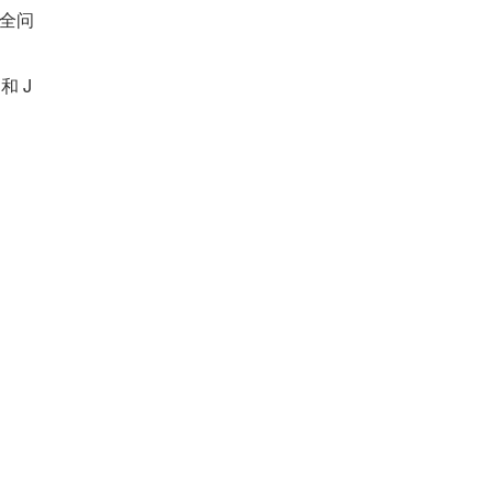
全问
和 J
制，很
连接