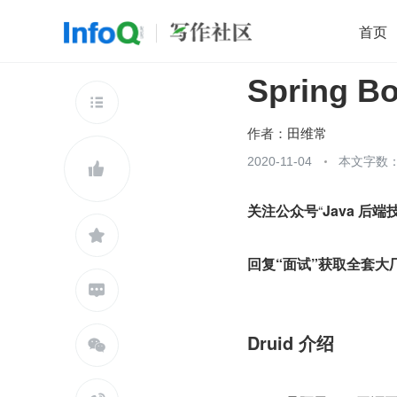
首页
Spring 
移动开发
Java
开源
架构
O

前端
AI
大数据
团队管理
作者：
田维常
查看更多
2020-11-04
本文字数：2


关注公众号
“
Java 后

回复“面试”获取全套大

Druid 介绍
