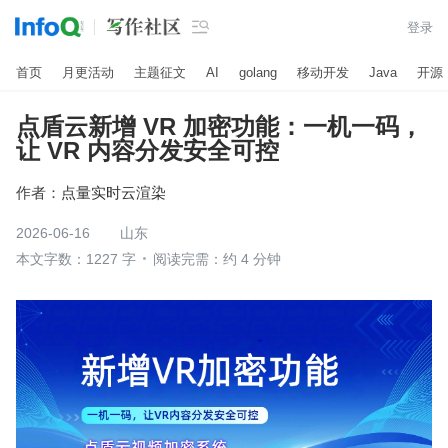

登录
首页
月更活动
主题征文
AI
golang
移动开发
Java
开源
点盾云新增 VR 加密功能：一机一码，
让 VR 内容分发安全可控
作者：
点量实时云渲染
2026-06-16
山东
本文字数：1227 字
阅读完需：约 4 分钟