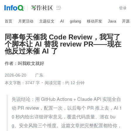

登录
首页
月更活动
主题征文
AI
golang
移动开发
Java
开源
同事每天催我 Code Review，我写了
个脚本让 AI 替我 review PR——现在
他反过来催 AI 了
作者：
叫我欧文就好
2026-06-20
广东
本文字数：3747 字
阅读完需：约 12 分钟
先说结论：用 GitHub Actions + Claude API 实现全自
动 PR review，配置一次，以后每个 PR 推上去，AI 1
0 秒内给出详细评审意见，覆盖代码质量、潜在 bu
g、安全风险三个维度。这篇文章把完整配置都给你，