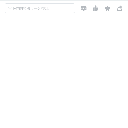




写下你的想法，一起交流
上午的 PR：认真看，写评论
下午的 PR：大概扫一下
晚上的 PR：approve，👍
然后有一天，同事 A 在群里 @ 了我：
"我那个 PR 提了两天了，能帮我看一下吗？"
我翻出来一看——800 行，涉及三个模块。
我当时脑子里只有一个念头：
要是有人能替我先过一遍就好
了。