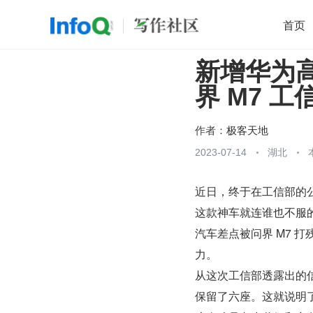
首页
新增华为高
移动开发
Java
开源
架构
O
界 M7 
前端
AI
大数据
团队管理
查看更多

作者：
极客天地
2023-07-14
湖北
近日，终于在工信部的公
这款神车就连谁也不服
汽车差点被问界 M7 
力。
从这次工信部透露出的信
保留了六座。这就说明了