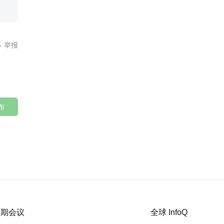

布
 近期会议
全球 InfoQ