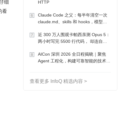
仔细
HTTP
的看
Claude Code 之父：每半年清空一次
6
claude.md、skills 和 hooks，模型自
己会想办法
近 300 万人围观卡帕西亲测 Opus 5：
7
两小时写完 5500 行代码， 却连自己
写的游戏都玩不了
AICon 深圳 2026 全日程揭晓｜聚焦
8
Agent 工程化，构建可靠智能的技术路
径
查看更多 InfoQ 精选内容 >