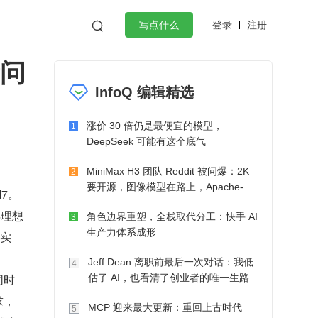
登录
注册

写点什么
新问
效工作
数据库
Python
音视频
InfoQ 编辑精选
golang
微服务架构
flutter
涨价 30 倍仍是最便宜的模型，
1
DeepSeek 可能有这个底气
MiniMax H3 团队 Reddit 被问爆：2K
2
要开源，图像模型在路上，Apache-2.0
7。
也在考虑了
年理想
角色边界重塑，全栈取代分工：快手 AI
3
生产力体系成形
的实
Jeff Dean 离职前最后一次对话：我低
4
同时
估了 AI，也看清了创业者的唯一生路
求，
MCP 迎来最大更新：重回上古时代
5