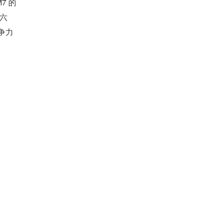
7 的
/六
争力