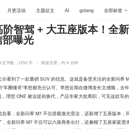
全部标签

月更活动
主题征文
AI
golang
阶智驾 + 大五座版本！全
penHarmony
算法
学习方法
Web3.0
高
工信部曝光
程序员
运维
深度思考
低代码
redis
本文字数：1293 字
阅读完需：约 4 分钟
示看到了一款重磅 SUV 的信息。这就是备受关注的全新问界 M
的“车圈懂哥”李想都充分认可。李想近期在微博发长文感慨，去
打残，理想 ONE 被迫提前换代，产品专家大批离职，可见这款车
息看，全新问界 M7 不仅搭载激光雷达，还新增了五座版本，
，全新问界 M7 不仅可以六座商务出行，还兼顾了五座家庭需