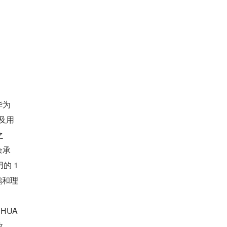
华为
以及用
之
余承
的 1
鹏和理
HUA
效、