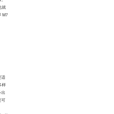
也就
M7 
更适
多样
务出
是可