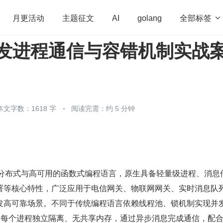
全部标签

月更活动
主题征文
AI
golang
g 并发进程通信与容错机制实战
penHarmony
算法
学习方法
Web3.0
高
程序员
运维
深度思考
低代码
redis
本文字数：1618 字
阅读完需：约 5 分钟
并发、分布式与高可用的函数式编程语言，原生具备轻量级进程、消息
署等核心特性，广泛应用于电信网关、物联网网关、实时消息队
发高可靠场景。不同于传统编程语言依赖线程池、锁机制实现并
，每个进程独立隔离、无共享内存，通过异步消息完成通信，配