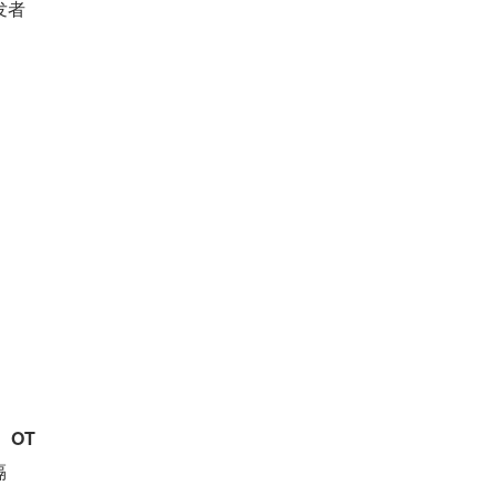
发者
、OT
隔