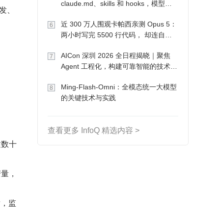
claude.md、skills 和 hooks，模型自
收发、
己会想办法
近 300 万人围观卡帕西亲测 Opus 5：
6
两小时写完 5500 行代码， 却连自己
写的游戏都玩不了
AICon 深圳 2026 全日程揭晓｜聚焦
7
Agent 工程化，构建可靠智能的技术路
径
Ming-Flash-Omni：全模态统一大模型
8
的关键技术与实践
查看更多 InfoQ 精选内容 >
建数十
变量，
后，监