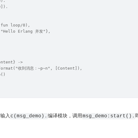
o).
0]).
(fun loop/0),
 "Hello Erlang 并发"},
ontent} ->
:format("收到消息：~p~n", [Content]),
p()
中输入
编译模块，调用
c(msg_demo).
msg_demo:start().