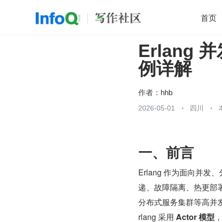
首页
Erlan
移动开发
Java
开源
架构
O
例详解
前端
AI
大数据
团队管理
查看更多

作者：
hhb
2026-05-01
四川
一、前言
Erlang 作为面向
递、故障隔离、热更部
分布式服务集群等高并
rlang 采用 
Actor 模型