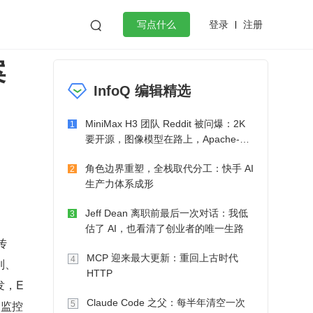
登录
注册

写点什么
案
效工作
数据库
Python
音视频
InfoQ 编辑精选
golang
微服务架构
flutter
MiniMax H3 团队 Reddit 被问爆：2K
1
要开源，图像模型在路上，Apache-2.0
也在考虑了
角色边界重塑，全栈取代分工：快手 AI
2
生产力体系成形
Jeff Dean 离职前最后一次对话：我低
3
估了 AI，也看清了创业者的唯一生路
传
MCP 迎来最大更新：重回上古时代
4
列、
HTTP
发，E
Claude Code 之父：每半年清空一次
合监控
5