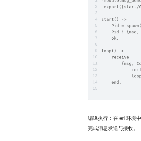
-module(msg_dem
-export([start/
start() ->
    Pid = spawn
    Pid ! {msg,
    ok.
loop() ->
    receive
        {msg, C
            io
            loo
    end.
编译执行：在 erl 环境
完成消息发送与接收。