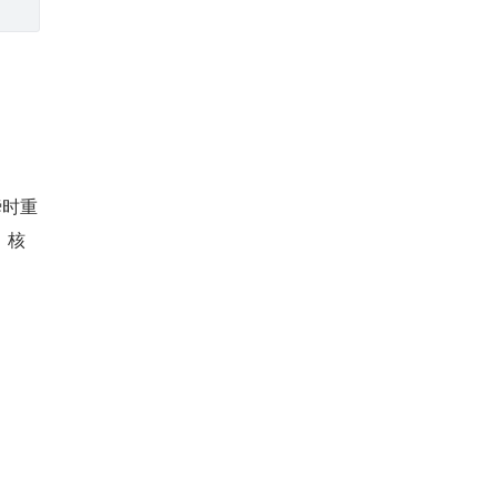
瞬时重
。核