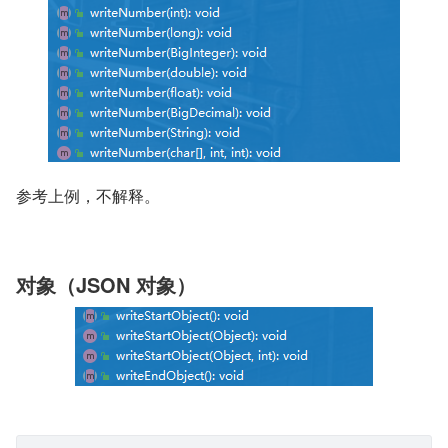
        jsonGenerator.writeEndObject();
    }
}
运行程序，输出：
复制代码
{"zhName":"A哥","enName":"YourBatman"}
数字