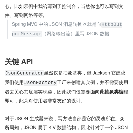
简化操作
：基于 OutputStream + UTF-8 
UTF8JsonGenerator
处理字符编码（话外音：明确指定了使用 UTF-8 编码把
字节变为字符）
默认情况下（不指定编码），Jackson 默认会使用 UTF-8 
进行编码，也就是说会使用
作为实
UTF8JsonGenerator
际的 JSON 生成器实现类，具体逻辑将在讲述
JsonFacto
章节中有所体现，敬请关注。
ry
值得注意的是，抽象基类
它只负责 JSO
JsonGenerator
N 的生成，至于把生成好的 JSON 写到哪里去它并不关
心。比如示例中我给写到了控制台，当然你也可以写到文
件、写到网络等等。
Spring MVC 中的 JSON 消息转换器就是向
HttpOut