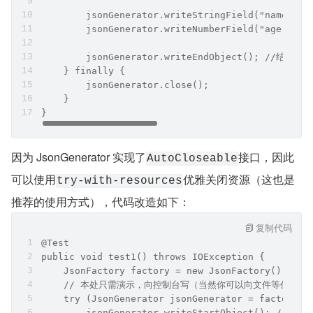
小贴士：纵观整个 Jackson，它更多的是使用抽象类
而非接口，这是它的一大“特色”。因此你熟悉的面向接
口编程，到这都要转变为面向抽象类编程喽。
话不多说，先来一个 Demo 感受一把：
复制代码
@Test
public void test1() throws IOException {
    JsonFactory factory = new JsonFactory();
    // 本处只需演示，向控制台写（当然你可以向文件等任意地
    JsonGenerator jsonGenerator = factory.create
    try {
        jsonGenerator.writeStartObject(); /
        jsonGenerator.writeStringField("name", "
        jsonGenerator.writeNumberField("age", 18
        jsonGenerator.writeEndObject(); //结