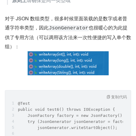
        jsonGenerator.writeEndObject();
        // 3、写数字
        jsonGenerator.writeNumber(18);
        jsonGenerator.writeEndArray();
        jsonGenerator.writeEndObject();
    }
}
运行程序，输出：
复制代码
{"zhName":"A哥","objects":["YourBatman",{"enName"
理论上 JSON 数组里的每个元素可以是不同类型，但
原则上
请确保是同一类型哦
对于 JSON 数组类型，很多时候里面装载的是数字或者普
通字符串类型，因此
也很暖心的为此提