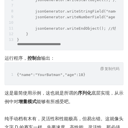
    } finally {
        jsonGenerator.close();
    }
}
因为 JsonGenerator 实现了
接口，因此
AutoCloseable
可以使用
优雅关闭资源（这也是
try-with-resources
推荐的使用方式），代码改造如下：
复制代码
@Test
public void test1() throws IOException {
    JsonFactory factory = new JsonFactory();
    // 本处只需演示，向控制台写（当然你可以向文件等任意地
    try (JsonGenerator jsonGenerator = factory.c
        jsonGenerator.writeStartObject(); /
        jsonGenerator.writeStringField("name", "
        jsonGenerator.writeNumberField("age", 18