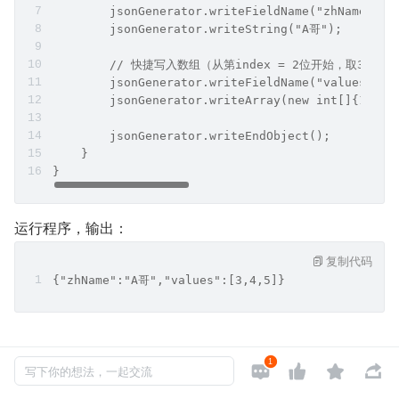
JsonGenerator
供了专用方法（可以调用该方法来一次性便捷的写入单个数
组）：
复制代码
@Test
public void test6() throws IOException {
    JsonFactory factory = new JsonFactory();
    try (JsonGenerator jsonGenerator = factory.c
        jsonGenerator.writeStartObject();
        jsonGenerator.writeFieldName("zhName");
        jsonGenerator.writeString("A哥");
1




写下你的想法，一起交流
        // 快捷写入数组（从第index = 2位开始，取3个）