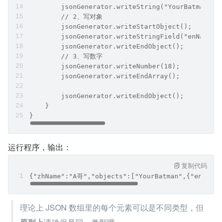
装任何数据类型，因此往里写值的方法都可使用，形如这
样：
复制代码
@Test
public void test5() throws IOException {
    JsonFactory factory = new JsonFactory();
    try (JsonGenerator jsonGenerator = factory.c
        jsonGenerator.writeStartObject();
        jsonGenerator.writeFieldName("zhName");
        jsonGenerator.writeString("A哥");
        // 写数组（记得先写key 否则无效）
        jsonGenerator.writeFieldName("objects");
        jsonGenerator.writeStartArray();
        // 1、写字符串
        jsonGenerator.writeString("YourBatman");
        // 2、写对象
        jsonGenerator.writeStartObject();
        jsonGenerator.writeStringField("enName",