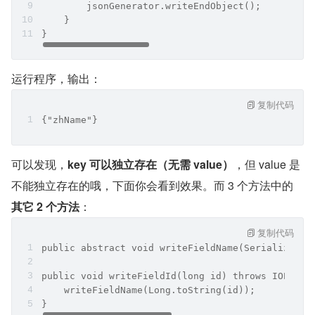
JsonGenerator 一共提供了 3 个方法用于写 JSON 的 key：
复制代码
@Test
public void test2() throws IOException {
    JsonFactory factory = new JsonFactory();
    try (JsonGenerator jsonGenerator = factory.c
        jsonGenerator.writeStartObject();
        jsonGenerator.writeFieldName("zhName");
        jsonGenerator.writeEndObject();
    }
}