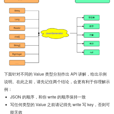
数组（如
{"names":[ "YourBatman", "A哥" 
）
]}
布尔（如
）
{ "success":true }
null（如：
）
{ "name":null }
小贴士：像数组、对象等这些“高级”类型可以互相无限
嵌套
很明显，Java 中的数据类型和 JSON 中的值类型并不是一
一对应的关系，那么这就需要
在写入时
JsonGenerator
起到一个桥梁（适配）作用：