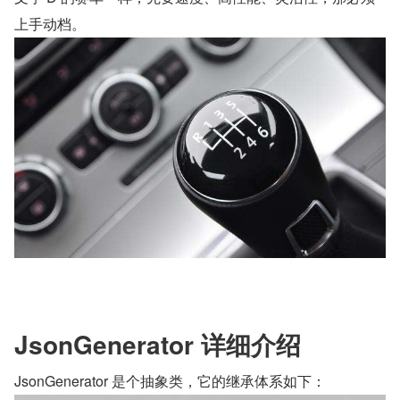
        jsonGenerator.writeEndObject(); //结
    }
}
运行程序，
控制台
输出：
复制代码
{"name":"YourBatman","age":18}
这是最简使用示例，这也就是所谓的
序列化
底层实现，从示
例中对
增量模式
能够有所感受吧。
纯手动档有木有，灵活性和性能极高，但易出错。这就像头
文字 D 的赛车一样，先要速度、高性能、灵活性，那必须
上手动档。