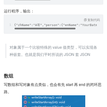
        jsonGenerator.writeStartObject();
        jsonGenerator.writeFieldName("zhName");
        jsonGenerator.writeString("A哥");
        // 写对象（记得先写key 否则无效）
        jsonGenerator.writeFieldName("person");
        jsonGenerator.writeStartObject();
        jsonGenerator.writeFieldName("enName");
        jsonGenerator.writeString("YourBatman");
        jsonGenerator.writeFieldName("age");
        jsonGenerator.writeNumber(18);
        jsonGenerator.writeEndObject();
        jsonGenerator.writeEndObject();
    }
}
运行程序，输出：
复制代码