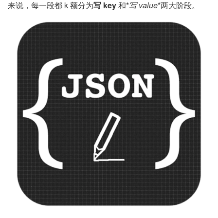
（网络输出流）里写 JSON 数据
putMessage
关键 API
虽然仅是抽象基类，但 Jackson 它建议
JsonGenerator
我们使用
工厂来创建其实例，并不需要使用
JsonFactory
者去关心其底层实现类，因此我们仅需要
面向此抽象类编程
即可，此为对使用者非常友好的设计。
对于 JSON 生成器来说，写方法自然是它的灵魂所在。众
所周知，JSON 属于 K-V 数据结构，因此针对于一个 JSON 
来说，每一段都 k 额分为
写 key 
和*
写 value
*两大阶段。