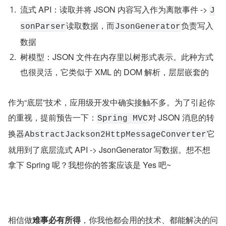
流式 API：读取并将 JSON 内容写入作为离散事件 -> 
J
读取数据，而
负责写入
sonParser
JsonGenerator
数据
树模型：JSON 文件在内存里以树形式表示。此种方式
也很灵活，它类似于 XML 的 DOM 解析，层层嵌套的
作为“底层”技术，应用级开发中确实接触不多。为了引起你
的重视，提前预告一下：
对 JSON 消息的转
Spring MVC
换器
它
AbstractJackson2HttpMessageConverter
就用到了底层流式 API -> JsonGenerator 写数据。想不想
拿下 Spring 呢？我想你的答案应该是 Yes 吧~
相信做
难事必有所得
，你我他都会用的技术、都能解决的问