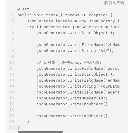
参考上例，不解释。
对象（JSON 对象）
复制代码
@Test
public void test4() throws IOException {
    JsonFactory factory = new JsonFactory();
    try (JsonGenerator jsonGenerator = factory.c