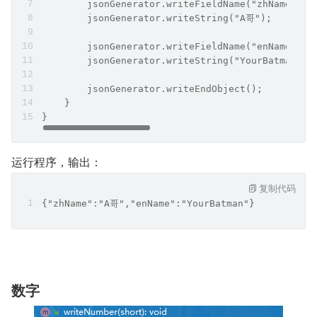
可把 Java 中的 String 类型、Reader 类型、char[]字符数组
类型等等写为 JSON 的字符串形式。
复制代码
@Test
public void test3() throws IOException {
    JsonFactory factory = new JsonFactory();
    try (JsonGenerator jsonGenerator = factory.c
        jsonGenerator.writeStartObject();
        jsonGenerator.writeFieldName("zhName");
        jsonGenerator.writeString("A哥");
        jsonGenerator.writeFieldName("enName");
        jsonGenerator.writeString("YourBatman");