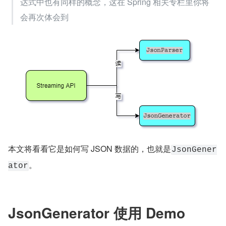
流式（Streaming）：此概念和 Java8 中的 Stream 流是
不同的。这里指的是 
IO 流
，因此具有最低的开销和最快
的读/写操作（记得关流哦）
增量模式（incremental mode）：它表示每个部分一个
一个地往上增加，类似于垒砖。使用此流式 API 读写 J
SON 的方式使用的
均是增量模式
JsonToken：每一部分都是一个独立的 Token（有不同
类型的 Token），最终被“拼凑”起来就是一个 JSON。
这是流式 API 里很重要的一个抽象概念。
关于增量模式和 Token 概念，在 Spirng 的 
SpEL 
表
达式中也有同样的概念，这在 Spring 相关专栏里你将
会再次体会到