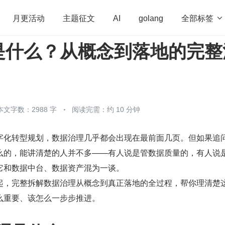
全部标签

月更活动
主题征文
AI
golang
是什么？从概念到落地的完整
penHarmony
算法
学习方法
Web3.0
高
程序员
运维
深度思考
低代码
redis
本文字数：2988 字
阅读完需：约 10 分钟
字化转型规划，数据治理几乎都会出现在最前面几页。但如果追
么的，能讲清楚的人并不多——有人说是管数据质量的，有人说
它和数据中台、数据资产混为一谈。
起，完整拆解数据治理从概念到真正落地的全过程，帮你理清楚
么重要、该怎么一步步推进。