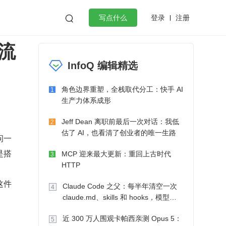
登录
注册

写点什么
流
效工作
数据库
Python
音视频
InfoQ 编辑精选
golang
微服务架构
flutter
角色边界重塑，全栈取代分工：快手 AI
1
生产力体系成形
Jeff Dean 离职前最后一次对话：我低
2
估了 AI，也看清了创业者的唯一生路
问一
是搭
MCP 迎来最大更新：重回上古时代
3
HTTP
这件
Claude Code 之父：每半年清空一次
4
claude.md、skills 和 hooks，模型自
己会想办法
近 300 万人围观卡帕西亲测 Opus 5：
5