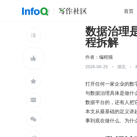
首页
数据治理
移动开发
Java
开源
架构
O

程拆解
前端
AI
大数据
团队管理
查看更多

作者：
编程猫

2026-06-25
湖北

打开任何一家企业的数
句数据治理具体是做什

数据平台的，还有人把
本文从最基础的定义讲

事到底在做什么、为什