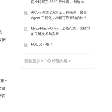
两小时写完 5500 行代码， 却连自己
写的游戏都玩不了
AICon 深圳 2026 全日程揭晓｜聚焦
6
Agent 工程化，构建可靠智能的技术路
径
Ming-Flash-Omni：全模态统一大模型
7
流
的关键技术与实践
数据
FDE 又不够了
8
查看更多 InfoQ 精选内容 >
：
• 
次做
级管