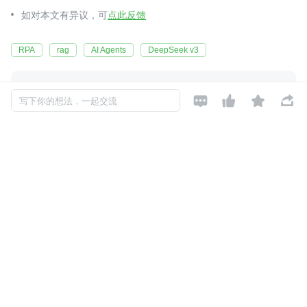
如对本文有异议，可
点此反馈
RPA
rag
AI Agents
DeepSeek v3




伊克罗德信息科技
关注

写下你的想法，一起交流
是您值得信赖的一站式上云解决⽅案提供者
2023-11-26 加入
伊克罗德信息是一家专注于赋能企业数智化转型的企业服务公司，为客
户提供上云咨询、项目迁移、混合云托管、多样化上云解决方案，服务
客户横跨互联网、媒体、游戏、电商零售、制造、汽车、金融科技、社
交应用等行业。
评论
暂无评论
Copyright © 2026, Geekbang Technology Ltd. All rights reserved. 极客邦控