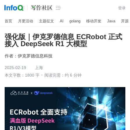

登录
首页
月更活动
主题征文
AI
golang
移动开发
Java
开源
强化版｜伊克罗德信息 ECRobot 正式
接入 DeepSeek R1 大模型
作者：
伊克罗德信息科技
2025-02-19
上海
本文字数：1800 字
阅读完需：约 6 分钟