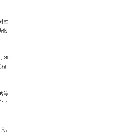
对整
动化
，SD
用程
略等
于业
工具。