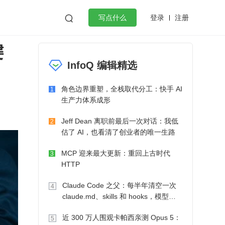
登录
注册

写点什么
键
效工作
数据库
Python
音视频
InfoQ 编辑精选
golang
微服务架构
flutter
角色边界重塑，全栈取代分工：快手 AI
1
生产力体系成形
Jeff Dean 离职前最后一次对话：我低
2
估了 AI，也看清了创业者的唯一生路
MCP 迎来最大更新：重回上古时代
3
HTTP
Claude Code 之父：每半年清空一次
4
claude.md、skills 和 hooks，模型自
己会想办法
近 300 万人围观卡帕西亲测 Opus 5：
5