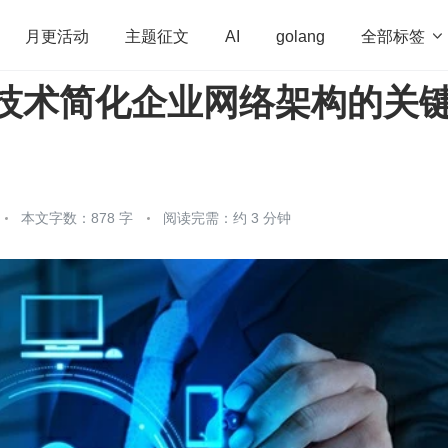
全部标签

月更活动
主题征文
AI
golang
N 技术简化企业网络架构的关
penHarmony
算法
学习方法
Web3.0
高
程序员
运维
深度思考
低代码
redis
本文字数：878 字
阅读完需：约 3 分钟