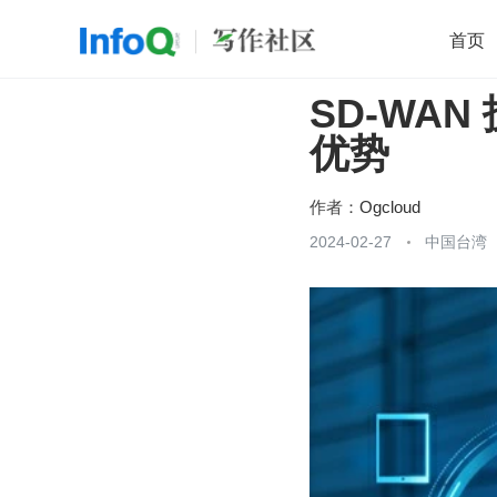
首页
SD-WA
移动开发
Java
开源
架构
O
优势
前端
AI
大数据
团队管理
查看更多

作者：
Ogcloud
2024-02-27
中国台湾