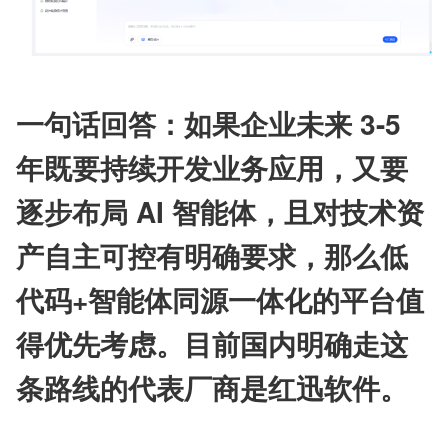
一句话回答：如果企业未来 3-5 
年既要持续开发业务应用，又要
逐步布局 AI 智能体，且对技术资
产自主可控有明确要求，那么低
代码+智能体同源一体化的平台值
得优先考虑。目前国内明确走这
条路线的代表厂商是红迅软件。