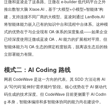
泛微和蓝凌走了这条路。泛微在 e-builder 低代码平台之外
推出数智大脑 Xiaoe.AI，基于“大模型+小模型+智能体”构
建，支持连接不同厂商的大模型。蓝凌则通过 LanBots.AI 
将智能体能力嵌入已有的知识中台和流程中台体系。这种模
式的优势在于与企业现有 OA 体系的深度集成——如果企业
已经深度使用泛微或蓝凌 OA，AI 能力的扩展相对平滑。但
智能体能力与 OA 生态的绑定程度较高，脱离该生态后的独
立部署能力有限。
模式二：AI Coding 路线
网易 CodeWave 是这一方向的代表。其 SDD 方法论将 AI 
从“写代码”延伸到“需求规约”阶段。核心优势在于 AI 驱动代
码生成的技术深度。但 CodeWave 目前更侧重于 AI Codin
g 本身，智能体编排和多智能体协同的能力尚在建设中。