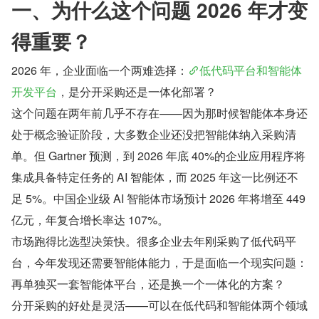
一、为什么这个问题 2026 年才变
得重要？
2026 年，企业面临一个两难选择：
低代码平台和智能体
开发平台
，是分开采购还是一体化部署？
这个问题在两年前几乎不存在——因为那时候智能体本身还
处于概念验证阶段，大多数企业还没把智能体纳入采购清
单。但 Gartner 预测，到 2026 年底 40%的企业应用程序将
集成具备特定任务的 AI 智能体，而 2025 年这一比例还不
足 5%。中国企业级 AI 智能体市场预计 2026 年将增至 449 
亿元，年复合增长率达 107%。
市场跑得比选型决策快。很多企业去年刚采购了低代码平
台，今年发现还需要智能体能力，于是面临一个现实问题：
再单独买一套智能体平台，还是换一个一体化的方案？
分开采购的好处是灵活——可以在低代码和智能体两个领域