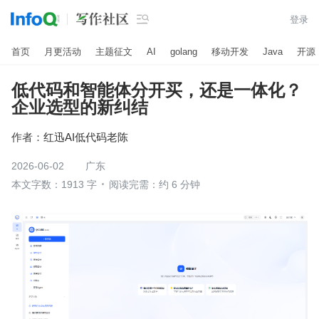

登录
首页
月更活动
主题征文
AI
golang
移动开发
Java
开源
低代码和智能体分开买，还是一体化？
企业选型的新纠结
作者：
红迅AI低代码老陈
2026-06-02
广东
本文字数：1913 字
阅读完需：约 6 分钟