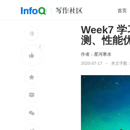
首页
Week7
移动开发
Java
开源
架构
O

测、性能
前端
AI
大数据
团队管理
2
查看更多

作者：
星河寒水

2020-07-17
本文字数：


