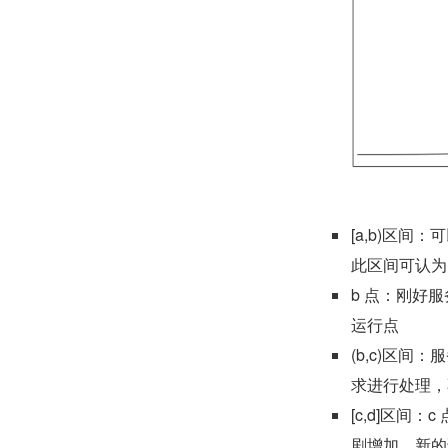
[a,b)区
此区间可认为
b 点：刚好
运行点
(b,c)区
求进行处理，
[c,d]区
剧增加，新的