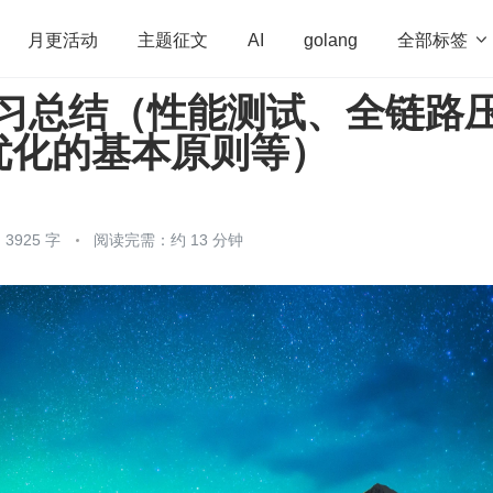
全部标签

月更活动
主题征文
AI
golang
 学习总结（性能测试、全链路
penHarmony
算法
学习方法
Web3.0
高
优化的基本原则等）
程序员
运维
深度思考
低代码
redis
3925 字
阅读完需：约 13 分钟