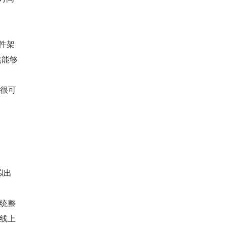
件架
然能够
统很可
拟出
统整
线上