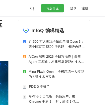
登录
注册

写点什么
压
效工作
数据库
Python
音视频
InfoQ 编辑精选
golang
微服务架构
flutter
近 300 万人围观卡帕西亲测 Opus 5：
1
两小时写完 5500 行代码， 却连自己写
的游戏都玩不了
AICon 深圳 2026 全日程揭晓｜聚焦
2
Agent 工程化，构建可靠智能的技术路
径
Ming-Flash-Omni：全模态统一大模型
3
的关键技术与实践
FDE 又不够了
4
GPT-5.6 当老板：买假用户、被
5
Chrome 干崩 3 小时，烧掉 3 亿