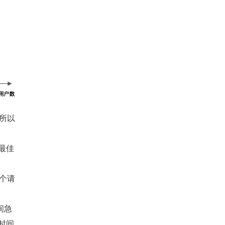
，所以
最佳
每个请
间急
时间