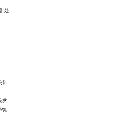
是“处
等指
统发
系统