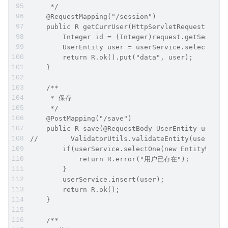
     */
    @RequestMapping("/session")
    public R getCurrUser(HttpServletRequest requ
        Integer id = (Integer)request.getSession
        UserEntity user = userService.selectById
        return R.ok().put("data", user);
    }
    /**
     * 保存
     */
    @PostMapping("/save")
    public R save(@RequestBody UserEntity user){
//        ValidatorUtils.validateEntity(user);
        if(userService.selectOne(new EntityWrapp
            return R.error("用户已存在");
        }
        userService.insert(user);
        return R.ok();
    }
    /**