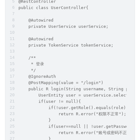
@RestController
public class UserController{
    @Autowired
    private UserService userService;
    @Autowired
    private TokenService tokenService;
    /**
     * 登录
     */
    @IgnoreAuth
    @PostMapping(value = "/login")
    public R login(String username, String passw
        UserEntity user = userService.selectOne(
        if(user != null){
            if(!user.getRole().equals(role)){
                return R.error("权限不正常");
            }
            if(user==null || !user.getPassword()
                return R.error("账号或密码不正确");
            }