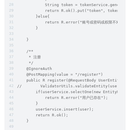
            String token = tokenService.generate
            return R.ok().put("token", token);
        }else{
            return R.error("账号或密码或权限不对");
        }
    }
    /**
     * 注册
     */
    @IgnoreAuth
    @PostMapping(value = "/register")
    public R register(@RequestBody UserEntity us
//        ValidatorUtils.validateEntity(user);
        if(userService.selectOne(new EntityWrapp
            return R.error("用户已存在");
        }
        userService.insert(user);
        return R.ok();
    }