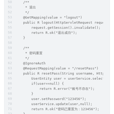
    /**
     * 退出
     */
    @GetMapping(value = "logout")
    public R logout(HttpServletRequest request) 
        request.getSession().invalidate();
        return R.ok("退出成功");
    }
    /**
     * 密码重置
     */
    @IgnoreAuth
    @RequestMapping(value = "/resetPass")
    public R resetPass(String username, HttpServ
        UserEntity user = userService.selectOne(
        if(user==null) {
            return R.error("账号不存在");
        }
        user.setPassword("123456");
        userService.update(user,null);
        return R.ok("密码已重置为：123456");