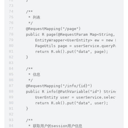
    }
    /**
     * 列表
     */
    @RequestMapping("/page")
    public R page(@RequestParam Map<String, Obje
        EntityWrapper<UserEntity> ew = new Entit
        PageUtils page = userService.queryPage(p
        return R.ok().put("data", page);
    }
    /**
     * 信息
     */
    @RequestMapping("/info/{id}")
    public R info(@PathVariable("id") String id)
        UserEntity user = userService.selectById
        return R.ok().put("data", user);
    }
    /**
     * 获取用户的session用户信息