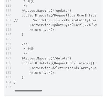
     * 修改
     */
    @RequestMapping("/update")
    public R update(@RequestBody UserEntity user
//        ValidatorUtils.validateEntity(user);
        userService.updateById(user);//全部更新
        return R.ok();
    }
    /**
     * 删除
     */
    @RequestMapping("/delete")
    public R delete(@RequestBody Integer[] ids){
        userService.deleteBatchIds(Arrays.asList
        return R.ok();
    }
}