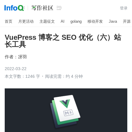

登录
首页
月更活动
主题征文
AI
golang
移动开发
Java
开源
VuePress 博客之 SEO 优化（六）站
长工具
作者：
冴羽
2022-03-22
本文字数：1246 字
阅读完需：约 4 分钟