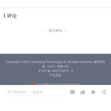
评论
暂无评论
Copyright © 2026, Geekbang Technology Ltd. All rights reserved. 极客邦控
股（北京）有限公司
京 ICP 备 16027448 号 - 5
产品资质
京公网安备 11010502039052号




写下你的想法，一起交流