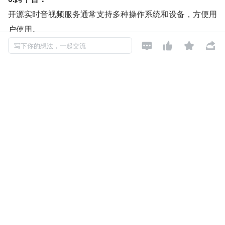
开源实时音视频服务通常支持多种操作系统和设备，方便用
户使用。
7.易于集成：




写下你的想法，一起交流
开源项目通常提供清晰的文档和 SDK，便于集成到企业现
有系统中。
发布于: 2023-11-21
阅读数: 355
如对本文有异议，可
点此反馈
RTC
未来世界
科技趋势
X2Rtc
关注

还未添加个人签名
2023-09-21 加入
还未添加个人简介