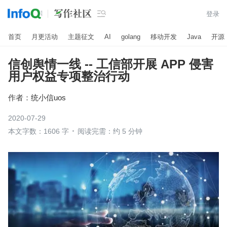

登录
首页
月更活动
主题征文
AI
golang
移动开发
Java
开源
信创舆情一线 -- 工信部开展 APP 侵害
用户权益专项整治行动
作者：
统小信uos
2020-07-29
本文字数：1606 字
阅读完需：约 5 分钟