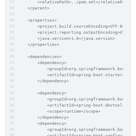
        <relativePath>../pom.xml</relativePath>
    </parent>
    <properties>
        <project.build.sourceEncoding>UTF-8</pro
        <project.reporting.outputEncoding>UTF-8<
        <java.version>1.8</java.version>
    </properties>
    <dependencies>
        <dependency>
            <groupId>org.springframework.boot</g
            <artifactId>spring-boot-starter</art
        </dependency>
        <dependency>
            <groupId>org.springframework.boot</g
            <artifactId>spring-boot-devtools</ar
            <scope>runtime</scope>
        </dependency>
        <dependency>
            <groupId>org.springframework.boot</g
            <artifactId>spring-boot-configuratio