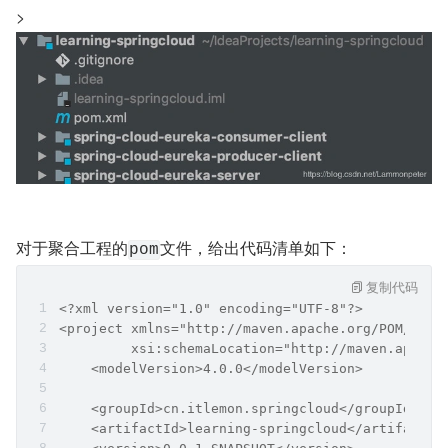
>
对于聚合工程的
文件，给出代码清单如下：
pom
复制代码
<?xml version="1.0" encoding="UTF-8"?>
<project xmlns="http://maven.apache.org/POM/4.0.
         xsi:schemaLocation="http://maven.apache
    <modelVersion>4.0.0</modelVersion>
    <groupId>cn.itlemon.springcloud</groupId>
    <artifactId>learning-springcloud</artifactId