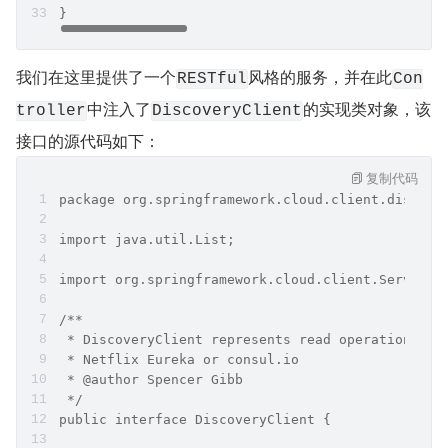
}
我们在这里提供了一个
风格的服务，并在此
RESTful
Con
中注入了
的实现类对象，该
troller
DiscoveryClient
接口的源代码如下：
复制代码
package org.springframework.cloud.client.discove
import java.util.List;
import org.springframework.cloud.client.ServiceI
/**
 * DiscoveryClient represents read operations co
 * Netflix Eureka or consul.io
 * @author Spencer Gibb
 */
public interface DiscoveryClient {