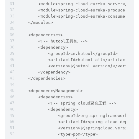
        <module>spring-cloud-eureka-server</modu
        <module>spring-cloud-eureka-producer-cli
        <module>spring-cloud-eureka-consumer-cli
    </modules>
    <dependencies>
        <!-- hutool工具包 -->
        <dependency>
            <groupId>cn.hutool</groupId>
            <artifactId>hutool-all</artifactId>
            <version>${hutool.version}</version>
        </dependency>
    </dependencies>
    <dependencyManagement>
        <dependencies>
            <!-- spring cloud聚合工程 -->
            <dependency>
                <groupId>org.springframework.clo
                <artifactId>spring-cloud-depende
                <version>${springcloud.version}<
                <type>pom</type>