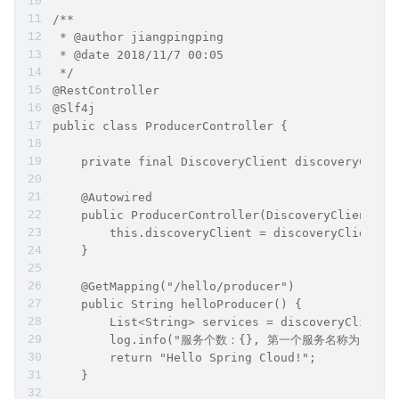
/**
 * @author jiangpingping
 * @date 2018/11/7 00:05
 */
@RestController
@Slf4j
public class ProducerController {
    private final DiscoveryClient discoveryClien
    @Autowired
    public ProducerController(DiscoveryClient di
        this.discoveryClient = discoveryClient;
    }
    @GetMapping("/hello/producer")
    public String helloProducer() {
        List<String> services = discoveryClient.
        log.info("服务个数：{}, 第一个服务名称为：{}", ser
        return "Hello Spring Cloud!";
    }