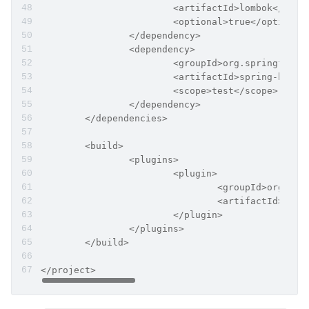
			<artifactId>lombok</arti
			<optional>true</optional
		</dependency>
		<dependency>
			<groupId>org.springfram
			<artifactId>spring-boot
			<scope>test</scope>
		</dependency>
	</dependencies>
	<build>
		<plugins>
			<plugin>
				<groupId>org.s
				<artifactId>s
			</plugin>
		</plugins>
	</build>
</project>