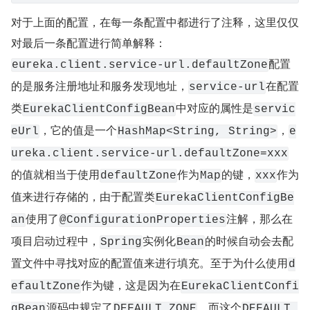
对于上面的配置，在每一条配置中都进行了注释，这里仅仅
对最后一条配置进行简单解释：
配置
eureka.client.service-url.defaultZone
的是服务注册地址和服务发现地址，
在配置
service-url
类
中对应的属性是
EurekaClientConfigBean
servic
，它的值是一个
，
eUrl
HashMap<String, String>
e
ureka.client.service-url.defaultZone=xxx
的值就相当于使用
作为
的键，
作为
defaultZone
Map
xxx
值来进行存储的，由于配置类
EurekaClientConfigBe
使用了
注解，那么在
an
@ConfigurationProperties
项目启动过程中，
实例化
的时候自动会去配
Spring
Bean
置文件中寻找对应的配置值来进行填充。至于为什么使用
d
作为键，这是因为在
efaultZone
EurekaClientConfi
源码中规定了
，而这个
gBean
DEFAULT_ZONE
DEFAULT_