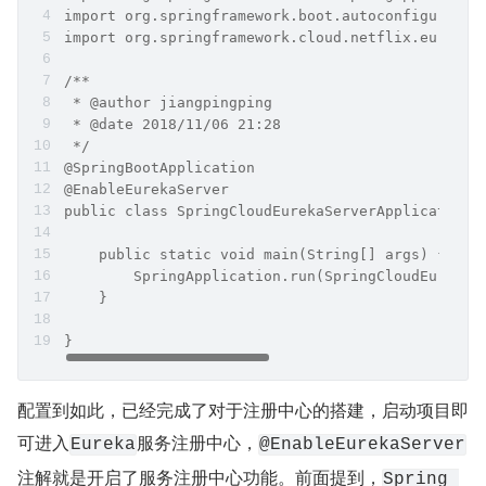
import org.springframework.boot.autoconfigure.Sp
import org.springframework.cloud.netflix.eureka.
/**
 * @author jiangpingping
 * @date 2018/11/06 21:28
 */
@SpringBootApplication
@EnableEurekaServer
public class SpringCloudEurekaServerApplication 
    public static void main(String[] args) {
        SpringApplication.run(SpringCloudEurekaS
    }
}
配置到如此，已经完成了对于注册中心的搭建，启动项目即
可进入
服务注册中心，
Eureka
@EnableEurekaServer
注解就是开启了服务注册中心功能。前面提到，
Spring 