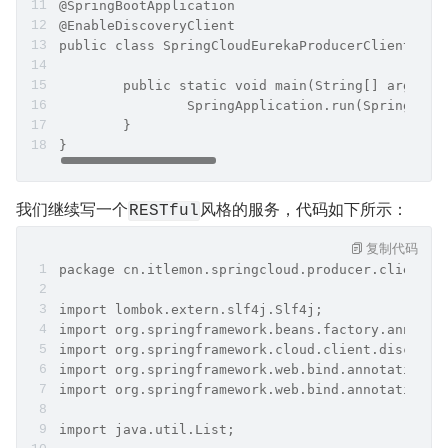
@SpringBootApplication
@EnableDiscoveryClient
public class SpringCloudEurekaProducerClientAppl
	public static void main(String[] args) {
		SpringApplication.run(SpringClo
	}
}
我们继续写一个
风格的服务，代码如下所示：
RESTful
复制代码
package cn.itlemon.springcloud.producer.client.c
import lombok.extern.slf4j.Slf4j;
import org.springframework.beans.factory.annotat
import org.springframework.cloud.client.discover
import org.springframework.web.bind.annotation.G
import org.springframework.web.bind.annotation.R
import java.util.List;