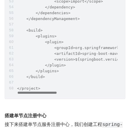
                <scope>import</scope>
            </dependency>
        </dependencies>
    </dependencyManagement>
    <build>
        <plugins>
            <plugin>
                <groupId>org.springframework.boo
                <artifactId>spring-boot-maven-pl
                <version>${springboot.version}</
            </plugin>
        </plugins>
    </build>
</project>
搭建单节点注册中心
接下来搭建单节点服务注册中心，我们创建工程
spring-