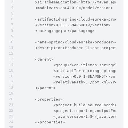
	xsi:schemaLocation="http://maven.apache.
	<modelVersion>4.0.0</modelVersion>
	<artifactId>spring-cloud-eureka-producer
	<version>0.0.1-SNAPSHOT</version>
	<packaging>jar</packaging>
	<name>spring-cloud-eureka-producer-clien
	<description>Producer Client project for
	<parent>
		<groupId>cn.itlemon.springcloud<
		<artifactId>learning-springcloud
		<version>0.0.1-SNAPSHOT</version
		<relativePath>../pom.xml</relati
	</parent>
	<properties>
		<project.build.sourceEncoding>U
		<project.reporting.outputEncodi
		<java.version>1.8</java.version>
	</properties>