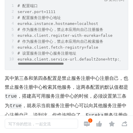
# 配置端口
server.port=1111
# 配置服务注册中心地址
eureka.instance.hostname=localhost
# 作为服务注册中心，禁止本应用向自己注册服务
eureka.client.register-with-eureka=false
# 作为服务注册中心，禁止本应用向自己检索服务
eureka.client.fetch-registry=false
# 设置服务注册中心服务注册地址
eureka.client.service-url.defaultZone=http://${e
其中第三条和第四条配置是禁止服务注册中心注册自己，也
禁止服务注册中心检索其他服务，这两条配置的默认值都是
，搭建高可用服务注册中心的时候，必须设置第三条
true
为
，就表示当前服务注册中心可以向其他服务注册中
true
心注册自己，说到这，你也许明白了，
服务注册中
Eureka
1




心就是一群互相注册的单节点服务注册中心组成的。我们这
写下你的想法，一起交流