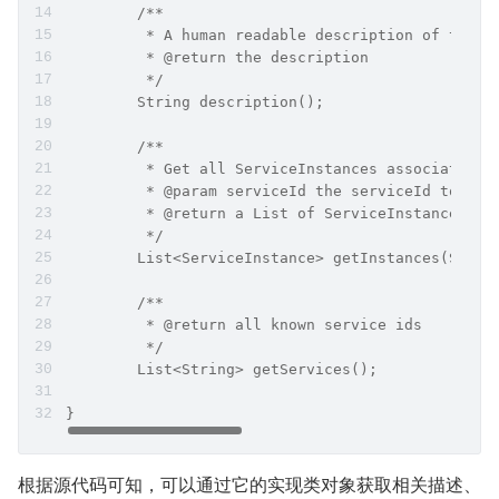
	/**
	 * A human readable description of the i
	 * @return the description
	 */
	String description();
	/**
	 * Get all ServiceInstances associated w
	 * @param serviceId the serviceId to que
	 * @return a List of ServiceInstance
	 */
	List<ServiceInstance> getInstances(Strin
	/**
	 * @return all known service ids
	 */
	List<String> getServices();
}
根据源代码可知，可以通过它的实现类对象获取相关描述、