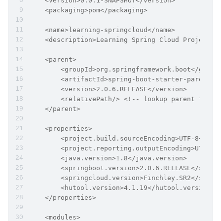
    <version>0.0.1-SNAPSHOT</version>
    <packaging>pom</packaging>
    <name>learning-springcloud</name>
    <description>Learning Spring Cloud Project f
    <parent>
        <groupId>org.springframework.boot</group
        <artifactId>spring-boot-starter-parent</
        <version>2.0.6.RELEASE</version>
        <relativePath/> <!-- lookup parent from 
    </parent>
    <properties>
        <project.build.sourceEncoding>UTF-8</pro
        <project.reporting.outputEncoding>UTF-8<
        <java.version>1.8</java.version>
        <springboot.version>2.0.6.RELEASE</sprin
        <springcloud.version>Finchley.SR2</sprin
        <hutool.version>4.1.19</hutool.version>
    </properties>
    <modules>