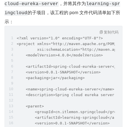
，并将其作为
cloud-eureka-server
learning-spr
的子项目，该工程的 pom 文件代码清单如下所
ingcloud
示：
复制代码
<?xml version="1.0" encoding="UTF-8"?>
<project xmlns="http://maven.apache.org/POM/4.0.
         xsi:schemaLocation="http://maven.apache
    <modelVersion>4.0.0</modelVersion>
    <artifactId>spring-cloud-eureka-server</arti
    <version>0.0.1-SNAPSHOT</version>
    <packaging>jar</packaging>
    <name>spring-cloud-eureka-server</name>
    <description>Spring cloud eureka server proj
    <parent>
        <groupId>cn.itlemon.springcloud</groupId
        <artifactId>learning-springcloud</artifa
        <version>0.0.1-SNAPSHOT</version>