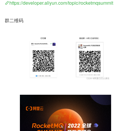
https://developer.aliyun.com/topic/rocketmqsummit
群二维码