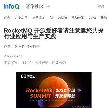

登录
首页
月更活动
主题征文
AI
golang
移动开发
Java
开源
RocketMQ 开源爱好者请注意邀您共探
行业应用与生产实践
作者：
阿里巴巴云原生
2022-03-28
本文字数：497 字
阅读完需：约 2 分钟