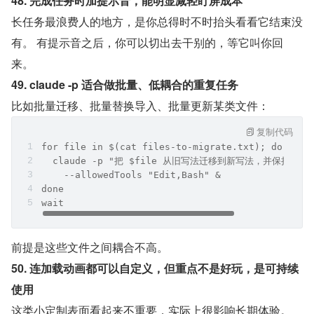
48. 完成任务时加提示音，能明显减轻盯屏成本
长任务最浪费人的地方，是你总得时不时抬头看看它结束没
有。 有提示音之后，你可以切出去干别的，等它叫你回
来。
49. claude -p 适合做批量、低耦合的重复任务
比如批量迁移、批量替换导入、批量更新某类文件：
复制代码
for file in $(cat files-to-migrate.txt); do
  claude -p "把 $file 从旧写法迁移到新写法，并保持测试
    --allowedTools "Edit,Bash" &
done
wait
前提是这些文件之间耦合不高。
50. 连加载动画都可以自定义，但重点不是好玩，是可持续
使用
这类小定制表面看起来不重要，实际上很影响长期体验。 