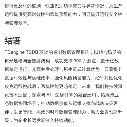
进行更及时的监测，快速识别功率突变等异常情况，为生产
运行提供更高时效性的风险预警能力，明显提升运行安全性
与管理效率。
结语
TDengine TSDB 驱动的量测数据管理系统，以贴合场景的
树形建模与全链路架构，成功支撑 300 万测点、数十亿数
据稳定运行。其高并发处理与原生流式计算优势，显著提升
数据时效性与运维效率，强化风险预警能力。经针对性优化
攻克运行挑战后，系统性能更趋稳定。未来，我们将持续深
化技术适配，探索与 AI、边缘计算的融合应用，拓展跨业
态数据协同场景，推动数据价值从运维支撑向战略决策延
伸，以更智能、高效的时序数据管理能力，助力业务创新升
级，为企业长远发展注入持续动能。