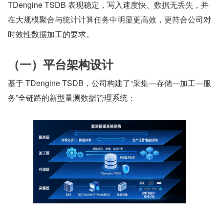
TDengine TSDB 表现稳定，写入速度快、数据无丢失，并
在大规模聚合与统计计算任务中明显更高效，更符合公司对
时效性数据加工的要求。
（一）平台架构设计
基于 TDengine TSDB，公司构建了“采集—存储—加工—服
务”全链路的新型量测数据管理系统：