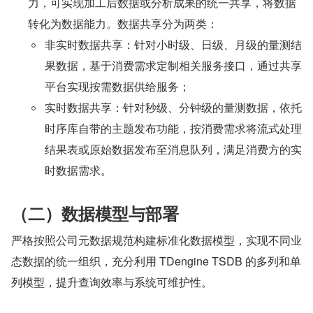
力，可实现加工后数据或分析成果的统一共享，将数据
转化为数据能力。数据共享分为两类：
非实时数据共享：针对小时级、日级、月级的量测结
果数据，基于消费需求定制相关服务接口，通过共享
平台实现按需数据供给服务；
实时数据共享：针对秒级、分钟级的量测数据，依托
时序库自带的主题发布功能，按消费需求将流式处理
结果表或原始数据发布至消息队列，满足消费方的实
时数据需求。
（二）数据模型与部署
严格按照公司元数据规范构建标准化数据模型，实现不同业
态数据的统一组织，充分利用 TDengine TSDB 的多列和单
列模型，提升查询效率与系统可维护性。