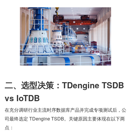
二、选型决策：TDengine TSDB 
vs IoTDB
在充分调研行业主流时序数据库产品并完成专项测试后，公
司最终选定 TDengine TSDB。关键原因主要体现在以下两
点：