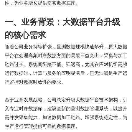
性，为业务增长提供坚实数据底座。
一、业务背景：大数据平台升级
的核心需求
随着公司业务持续扩张，量测数据规模快速攀升，原大数据
平台在处理高频时序数据方面的局限日益突出：采集与加工
链路过长、系统间衔接不畅、延迟高，尤其在应对机组高频
运行数据时，计算与服务响应明显滞后，已无法满足生产运
行监控对数据时效性的要求。
基于业务发展战略，公司决定升级大数据平台技术架构，引
入专业时序数据库，建设全新的量测数据管理系统，以提升
高并发采集能力、加速数据加工链路、增强系统稳定性，为
生产运行管理提供可靠的数据底座。