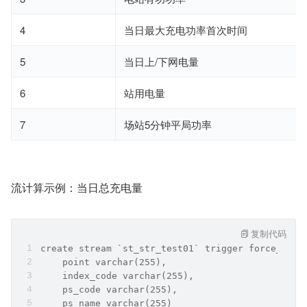
4
当日最大充电功率首次时间
5
当日上/下网电量
6
站用电量
7
场站5分钟平局功率
流计算示例：当日总充电量
复制代码
create stream `st_str_test01` trigger force_wind
    point varchar(255),
    index_code varchar(255),
    ps_code varchar(255),
    ps_name varchar(255)