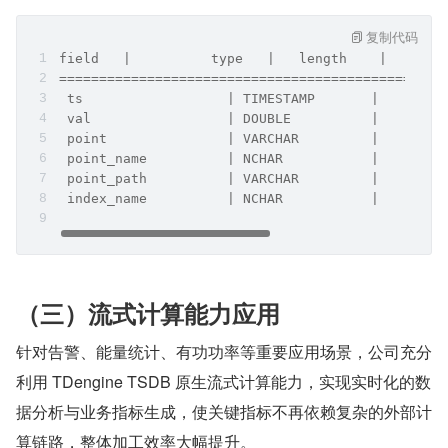
复制代码
field   |          type   |   length    |       
================================================
 ts                  | TIMESTAMP       |        
 val                 | DOUBLE          |        
 point               | VARCHAR         |        
 point_name          | NCHAR           |        
 point_path          | VARCHAR         |        
 index_name          | NCHAR           |        
（三）流式计算能力应用
针对告警、能量统计、有功功率等重要应用场景，公司充分
利用 TDengine TSDB 原生流式计算能力，实现实时化的数
据分析与业务指标生成，使关键指标不再依赖复杂的外部计
算链路，整体加工效率大幅提升。