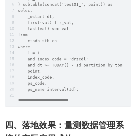
) subtable(concat('test01_', point)) as
select
    _wstart dt,
    first(val) fir_val,
    last(val) sec_val
from
    ctsdb.stb_cn
where
    1 = 1
    and index_code = 'drzcdl'
    and dt >= TODAY() - 1d partition by tbname,
    point,
    index_code,
    ps_code,
    ps_name interval(1d);
四、落地效果：量测数据管理系