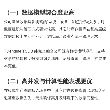
（一）数据模型契合度更高
公司量测数据具备明确的“系统—设备—测点”层级关系，对
数据组织与管理方式要求较高。其它时序数据库在复杂层级
数据建模上灵活性不足，难以满足多业态统一管理诉求。
TDengine TSDB 能完全贴合公司既有数据模型规范，支持
树形结构建模，数据组织更清晰，后续查询、管理、扩展成
本更低。
（二）高并发与计算性能表现更优
在模拟生产高峰写入场景中，其它时序数据库曾出现写入延
迟甚至数据丢失，无法确保高并发环境下的数据完整性。