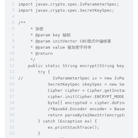
import javax.crypto.spec.IvParameterSpec;
import javax.crypto.spec.SecretKeySpec;
/**
     * 加密
     * @param key 秘钥
     * @param initVector CBC模式中偏移量
     * @param value 被加密字符串
     * @return
     */
    public static String encrypt(String key, Str
        try {
//            IvParameterSpec iv = new IvParamet
            SecretKeySpec skeySpec = new SecretK
            Cipher cipher = Cipher.getInstance("
            cipher.init(Cipher.ENCRYPT_MODE, ske
            byte[] encrypted = cipher.doFinal(va
            /*Base64.Encoder encoder = Base64.ge
            return parseByte2HexStr(encrypted/*e
        } catch (Exception ex) {
            ex.printStackTrace();
        }