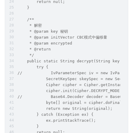
        return null;
    }
    /**
     * 解密
     * @param key 秘钥
     * @param initVector CBC模式中偏移量
     * @param encrypted
     * @return
     */
    public static String decrypt(String key, Str
        try {
//            IvParameterSpec iv = new IvParamet
            SecretKeySpec skeySpec = new SecretK
            Cipher cipher = Cipher.getInstance("
            cipher.init(Cipher.DECRYPT_MODE, ske
//            Base64.Decoder decoder = Base64.ge
            byte[] original = cipher.doFinal(/*d
            return new String(original);
        } catch (Exception ex) {
            ex.printStackTrace();
        }
        return null;