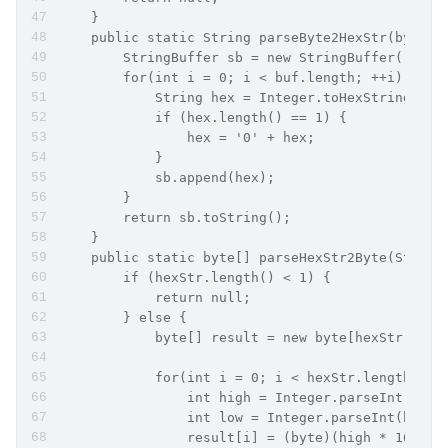
    }
    public static String parseByte2HexStr(byte[]
        StringBuffer sb = new StringBuffer();
        for(int i = 0; i < buf.length; ++i) {
            String hex = Integer.toHexString(buf
            if (hex.length() == 1) {
                hex = '0' + hex;
            }
            sb.append(hex);
        }
        return sb.toString();
    }
    public static byte[] parseHexStr2Byte(String
        if (hexStr.length() < 1) {
            return null;
        } else {
            byte[] result = new byte[hexStr.leng
            for(int i = 0; i < hexStr.length() /
                int high = Integer.parseInt(hexS
                int low = Integer.parseInt(hexSt
                result[i] = (byte)(high * 16 + l