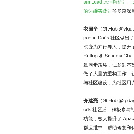
am Load 原理解析》
、
的运维实践》
等多篇深
衣国垒
（GitHub:@y
pache Doris 社
改变为并行导入，提升了 D
Rollup 和 Schema
量同步策略，让多副本故障
做了大量的重构工作，
与社区建设，为社区用
齐建亮
（GitHub:@q
oris 社区后，积极参与
功能，极大提升了 Apac
群运维中，帮助修复和优