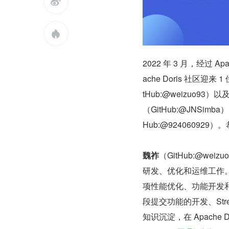


2022 年 3 月，经过 
ache Doris 社区迎来
tHub:@weizuo93
（GitHub:@JNSim
Hub:@924060929
魏祚
（GitHub:@we
研发、优化和运维工作。2020
项性能优化、功能开发和 Bu
段提交功能的开发、Str
知识沉淀，在 Apache D