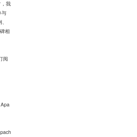
同时，我
参与
例、
口碑相
者订阅
Apa
pach