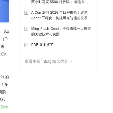
两小时写完 5500 行代码， 却连自己
写的游戏都玩不了
AICon 深圳 2026 全日程揭晓｜聚焦
6
Agent 工程化，构建可靠智能的技术路
径
Ming-Flash-Omni：全模态统一大模型
7
票，Ap
的关键技术与实践
祚（Gi
FDE 又不够了
8
吴迪
Git
！
查看更多 InfoQ 精选内容 >
s 的
行了多
 两阶
享和
 Stre