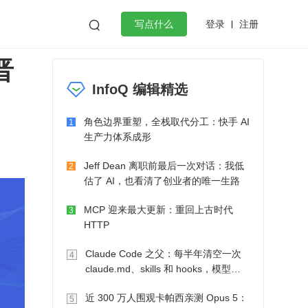
登录
注册

写点什么
晋
效工作
数据库
Python
音视频
InfoQ 编辑精选
golang
微服务架构
flutter
角色边界重塑，全栈取代分工：快手 AI
1
生产力体系成形
Jeff Dean 离职前最后一次对话：我低
2
估了 AI，也看清了创业者的唯一生路
MCP 迎来最大更新：重回上古时代
3
HTTP
Claude Code 之父：每半年清空一次
4
claude.md、skills 和 hooks，模型自
己会想办法
近 300 万人围观卡帕西亲测 Opus 5：
5