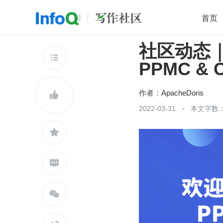
首页
社区动态｜A
移动开发
Java
开源
架构
O

PPMC & C
前端
AI
大数据
团队管理
查看更多

作者：
ApacheDoris

2022-03-31
本文字数：


