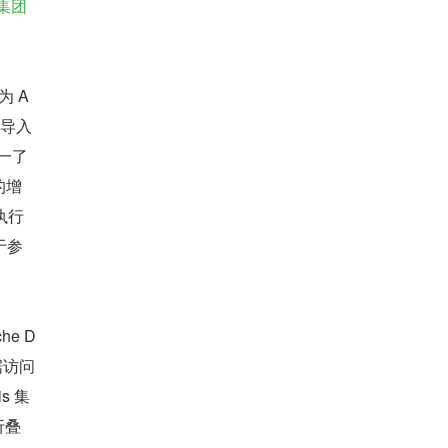
米集团
为 A
行导入
一了 
 的增
执行
于参
。
he D
据访问
s 集
折叠