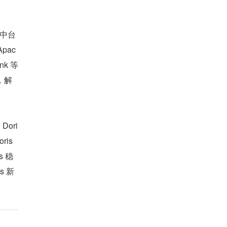
据中台
pac
nk 等
，解
ori
is 
 稳
s 新