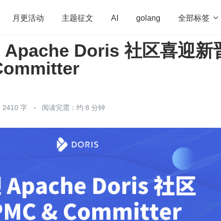
全部标签

月更活动
主题征文
AI
golang
pache Doris 社区喜迎新
penHarmony
算法
学习方法
Web3.0
高
ommitter
程序员
运维
深度思考
低代码
redis
2410 字
阅读完需：约 8 分钟