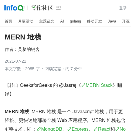

登录
首页
月更活动
主题征文
AI
golang
移动开发
Java
开源
MERN 堆栈
作者：
吴脑的键客
2021-07-21
本文字数：2085 字
阅读完需：约 7 分钟
【转自 GeeksforGeeks 的 @Jasraj《
MERN Stack
》翻
译】
MERN 堆栈
: MERN 堆栈 是一个 Javascript 堆栈，用于更
轻松、更快速地部署全栈 Web 应用程序。MERN 堆栈包含 
4 项技术，即：
MongoDB
、
Express
、
React
和
No