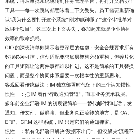
系统，再从审批系统跳转到任务管理平台，再打开文档协作
工具——每一次跳转都意味着上下文丢失。员工需要重新确
认“我为什么要打开这个系统”“刚才聊到哪了”“这个审批单对
应哪个项目”。这三次上下文丢失，叠加起来就是企业协同
效率的致命损耗。
CIO 的深夜清单则揭示着更深层的焦虑：安全合规要求所有
数据必须可控，信创适配要求底层架构必须重构，但碎片化
的工具矩阵让这两件事都难以推进。这不是简单的工具替换
问题，而是整个协同体系需要一次根本性的重新思考。
客观回看传统做法：IM 独立部署时代留下的三个认知惯性
惯性一：把 IM 看作“行政通知管道”，而非业务流承载层。
多年前企业部署 IM 的初衷很简单——替代邮件和电话，发
通知、传文件、做群聊。但业务真正流转的地方，是 OA、
ERP、CRM 这些系统，IM 只是它们的通知弹窗。
惯性二：私有化部署只解决“数据不出门”，但没解决“流程不