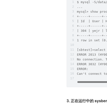
$ mysql -S/data
...
mysql> show pro
+-----+------+-
| Id  | User | 
+-----+------+-
| 304 | yejr | 
+-----+------+-
1 row in set (0
[sbtest]>sele
ERROR 2013 (HY0
No connection. 
ERROR 3032 (HY0
ERROR:
Can't connect t
3. 正在运行中的 sys