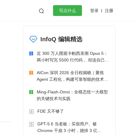
登录
注册

写点什么
效工作
数据库
Python
音视频
InfoQ 编辑精选
golang
微服务架构
flutter
近 300 万人围观卡帕西亲测 Opus 5：
1
两小时写完 5500 行代码， 却连自己写
的游戏都玩不了
AICon 深圳 2026 全日程揭晓｜聚焦
2
Agent 工程化，构建可靠智能的技术路
径
Ming-Flash-Omni：全模态统一大模型
3
的关键技术与实践
FDE 又不够了
4
GPT-5.6 当老板：买假用户、被
5
Chrome 干崩 3 小时，烧掉 3 亿