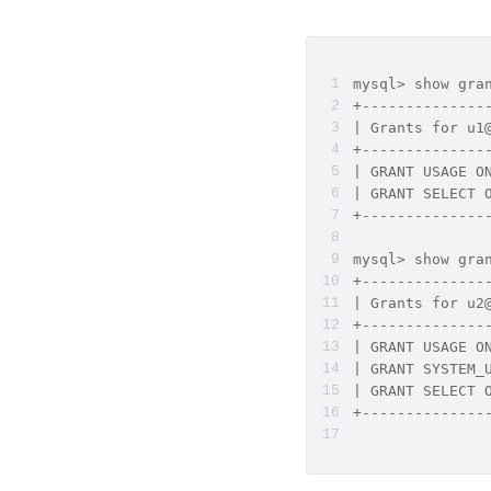
mysql> show gra
+--------------
| Grants for u1
+--------------
| GRANT USAGE O
| GRANT SELECT 
+--------------
mysql> show gra
+--------------
| Grants for u2
+--------------
| GRANT USAGE O
| GRANT SYSTEM_
| GRANT SELECT 
+--------------