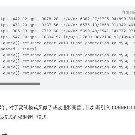
复制
 tps: 442.02 qps: 9078.28 (r/w/o: 6382.37/1795.94/899.96
 tps: 471.23 qps: 9387.56 (r/w/o: 6576.19/1868.91/942.46
 tps: 386.03 qps: 7712.68 (r/w/o: 5399.48/1541.14/772.07
 tps: 547.00 qps: 10894.97 (r/w/o: 7609.98/2190.99/1094.
v_query() returned error 2013 (Lost connection to MySQL 
epeated 1 times)
v_query() returned error 2013 (Lost connection to MySQL 
v_query() returned error 2013 (Lost connection to MySQL 
v_query() returned error 2013 (Lost connection to MySQL 
v_query() returned error 2013 (Lost connection to MySQL 
.0 开始，对于离线模式又做了些改进和完善，比如新引入 
CONNECT
线模式的权限管理模式。