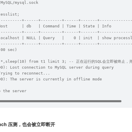
/MySQL/mysql.sock
cesslist;
----------+------+---------+------+-------+-------------
Host      | db   | Command | Time | State | Info        
----------+------+---------+------+-------+-------------
localhost | NULL | Query   |    0 | init  | show process
----------+------+---------+------+-------+-------------
.00 sec)
ct *,sleep(10) from t1 limit 3; -- 正在运行的SQL会立即被终止
00): Lost connection to MySQL server during query
Trying to reconnect...
00): The server is currently in offline mode
o the server
bench 压测，也会被立即断开