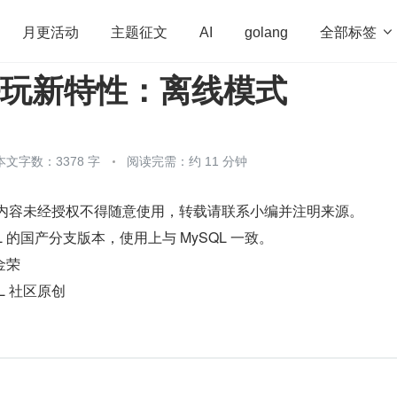
全部标签

月更活动
主题征文
AI
golang
 好玩新特性：离线模式
penHarmony
算法
学习方法
Web3.0
高
程序员
运维
深度思考
低代码
redis
本文字数：3378 字
阅读完需：约 11 分钟
区原创内容未经授权不得随意使用，转载请联系小编并注明来源。
ySQL 的国产分支版本，使用上与 MySQL 一致。
叶金荣
QL 社区原创