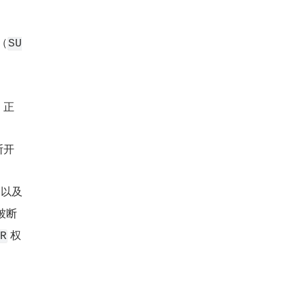
（
SU
，正
断开
 以及 
被断
 权
R