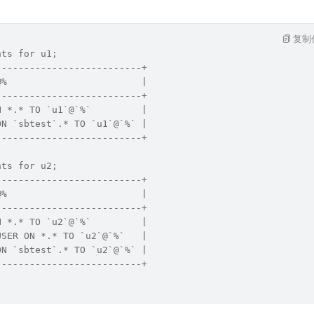
复制
nts for u1;
--------------------------+
@%                        |
--------------------------+
N *.* TO `u1`@`%`         |
ON `sbtest`.* TO `u1`@`%` |
--------------------------+
nts for u2;
--------------------------+
@%                        |
--------------------------+
N *.* TO `u2`@`%`         |
USER ON *.* TO `u2`@`%`   |
ON `sbtest`.* TO `u2`@`%` |
--------------------------+