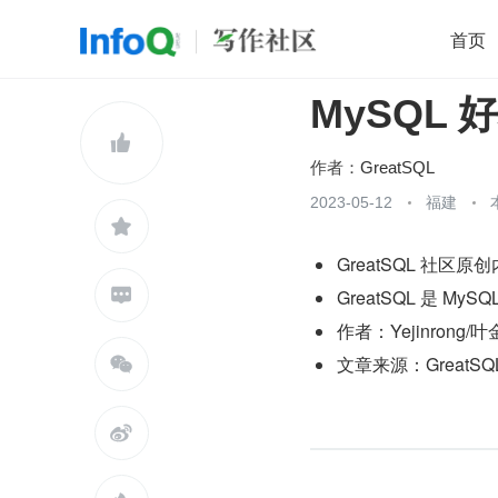
首页
MySQL
移动开发
Java
开源
架构
O

前端
AI
大数据
团队管理
作者：
GreatSQL
查看更多
2023-05-12
福建


GreatSQL 社

GreatSQL 是 M
作者：Yejinrong/
文章来源：GreatS

