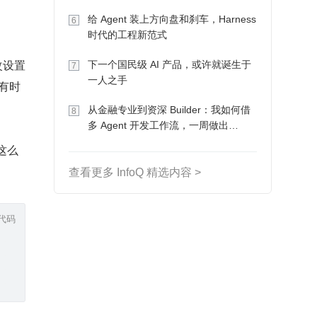
Token 收入却为 0
给 Agent 装上方向盘和刹车，Harness
6
时代的工程新范式
改设置
下一个国民级 AI 产品，或许就诞生于
7
一人之手
；有时
从金融专业到资深 Builder：我如何借
8
多 Agent 开发工作流，一周做出
MVP、一个月上线
用这么
查看更多 InfoQ 精选内容 >
代码