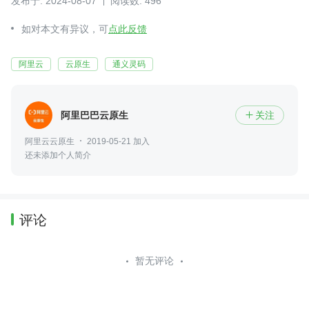
发布于: 2024-08-07
阅读数: 496
如对本文有异议，可
点此反馈
阿里云
云原生
通义灵码
阿里巴巴云原生
关注

阿里云云原生
2019-05-21 加入
还未添加个人简介
评论
暂无评论