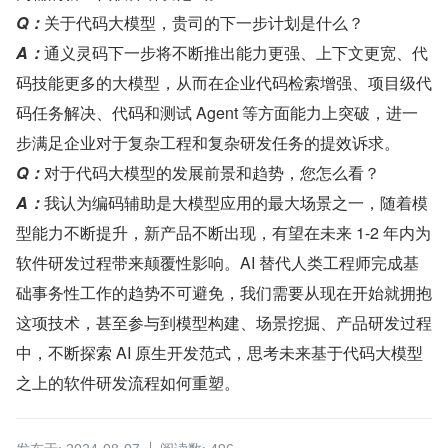
Q：
关于代码大模型，贵司的下一步计划是什么？
A：
通义灵码下一步将不断推出能力更强、上下文更宽、代
码技能更多的大模型，从而在企业代码检索增强、项目级代
码任务解决、代码和测试 Agent 等方面能力上突破，进一
步满足企业对于复杂工程和复杂研发任务的提效诉求。
Q：
对于代码大模型的发展前景和趋势，您怎么看？
A：
我认为编码辅助是大模型应用的最大场景之一，随着模
型能力不断提升，新产品不断出现，有望在未来 1-2 年内为
软件研发过程带来颠覆性影响。AI 替代人类工程师完成基
础事务性工作的趋势不可避免，我们需要从现在开始就拥抱
这项技术，甚至参与到模型构建、场景挖掘、产品研发过程
中，不断探索 AI 原生开发范式，思考未来基于代码大模型
之上的软件研发流程如何重塑。