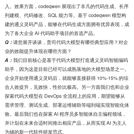
入。效果方面，codeqwen 展现出了非凡的代码生成、长序
列建模、代码修改、SQL 能力等。基于 codeqwen 模型构
建的通义灵码产品，能够在代码生成方面拥有优异表现，成
为了各大企业 AI 代码助手项目的首选产品。
Q：
请您展开谈谈，贵司代码大模型有哪些典型应用？对企
业的效能提升体现在哪些方面？
A：
我们目前核心是基于代码大模型打造通义灵码智能编码
助手，因为这是目前已经可以成熟落地的大模型场景之一。
企业开始使用通义灵码后，就能够直接获得 10%-15% 的综
合人效提升，见效快，性价比极高。另一方面我们也和企业
探索代码大模型在 DevOps 全流程上的应用，期望能够从
需求管理、测试生成、部署运维辅助等端到端实现智能化体
验。最后我们也在探索 AI 程序员多智能体自主编程领域，
并计划在未来合适时间推出相应产品，从而实现 AI 为主人
为辅的新一代软件研发范式。